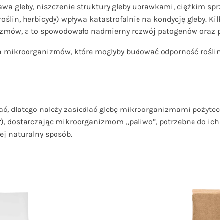
a gleby, niszczenie struktury gleby uprawkami, ciężkim sprz
ślin, herbicydy) wpływa katastrofalnie na kondycję gleby. Kil
izmów, a to spowodowało nadmierny rozwój patogenów oraz 
nych mikroorganizmów, które mogłyby budować odporność rośli
wać, dlatego należy zasiedlać glebę mikroorganizmami pożyte
r
), dostarczając mikroorganizmom „paliwo”, potrzebne do ic
ej naturalny sposób.