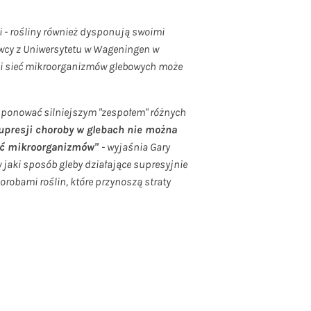
 - rośliny również dysponują swoimi
wcy z Uniwersytetu w Wageningen w
aki sieć mikroorganizmów glebowych może
 dysponować silniejszym "zespołem" różnych
supresji choroby w glebach nie można
ość mikroorganizmów"
- wyjaśnia Gary
 jaki sposób gleby działające supresyjnie
robami roślin, które przynoszą straty