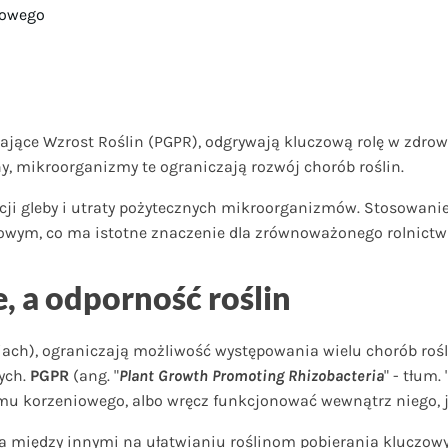
bowego
jące Wzrost Roślin (PGPR), odgrywają kluczową rolę w zdrow
y, mikroorganizmy te ograniczają rozwój chorób roślin.
acji gleby i utraty pożytecznych mikroorganizmów. Stosowan
wym, co ma istotne znaczenie dla zrównoważonego rolnictwa
, a odporność roślin
niach), ograniczają możliwość występowania wielu chorób roś
ych.
PGPR
(ang. "
Plant Growth Promoting Rhizobacteria
" - tłum. 
mu korzeniowego, albo wręcz funkcjonować wewnątrz niego, j
 między innymi na ułatwianiu roślinom pobierania kluczowy