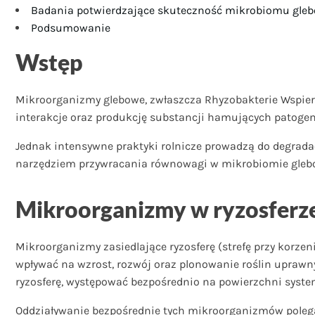
Badania potwierdzające skuteczność mikrobiomu gle
Podsumowanie
Wstęp
Mikroorganizmy glebowe, zwłaszcza Rhyzobakterie Wspiera
interakcje oraz produkcję substancji hamujących patogen
Jednak intensywne praktyki rolnicze prowadzą do degrad
narzędziem przywracania równowagi w mikrobiomie glebo
Mikroorganizmy w ryzosferze
Mikroorganizmy zasiedlające ryzosferę (strefę przy korze
wpływać na wzrost, rozwój oraz plonowanie roślin uprawn
ryzosferę, występować bezpośrednio na powierzchni syste
Oddziaływanie bezpośrednie tych mikroorganizmów polega