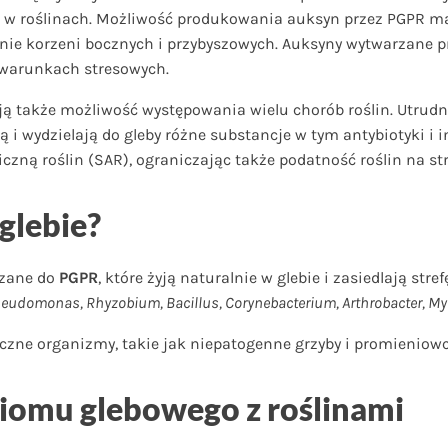
w roślinach. Możliwość produkowania auksyn przez PGPR ma d
wanie korzeni bocznych i przybyszowych. Auksyny wytwarzane
 warunkach stresowych.
ją także możliwość występowania wielu chorób roślin. Utrudn
 i wydzielają do gleby różne substancje w tym antybiotyki i
zną roślin (SAR), ograniczając także podatność roślin na str
glebie?
czane do
PGPR
, które żyją naturalnie w glebie i zasiedlają str
eudomonas, Rhyzobium, Bacillus, Corynebacterium, Arthrobacter, Myc
eczne organizmy, takie jak niepatogenne grzyby i promieniowc
iomu glebowego z roślinami