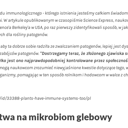
ładu immunologicznego - którego
istnienia jesteśmy całkiem świadomi
mi. W artykule opublikowanym w
czasopiśmie Science Express, nauko
nce'a Berkeley'a w USA, po raz pierwszy
zidentyfikowali sposób, w j
ch dla rośliny patogenów.
y, aby ta dobrze sobie radziła ze zwalczaniem patogenów, lepiej jest
h zabójców patogenów.
"Dostrzegamy teraz, że złożonego zjawiska 
 tylko jest ono najprawdopodobniej kontrolowane przez społeczn
pomogą naukowcom zrozumieć niewyjaśnione kwestie dotyczące tego, w
rganizmy, pomagając w ten sposób rolnikom i hodowcom w walce z cho
icle/id/33388-plants-have-immune-systems-too/pl
twa na mikrobiom glebowy