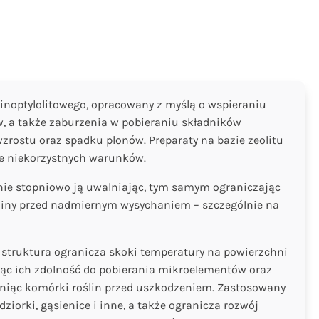
linoptylolitowego, opracowany z myślą o wspieraniu
, a także zaburzenia w pobieraniu składników
zrostu oraz spadku plonów. Preparaty na bazie zeolitu
nie niekorzystnych warunków.
linie stopniowo ją uwalniając, tym samym ograniczając
ośliny przed nadmiernym wysychaniem – szczególnie na
go struktura ogranicza skoki temperatury na powierzchni
ając ich zdolność do pobierania mikroelementów oraz
oniąc komórki roślin przed uszkodzeniem. Zastosowany
iorki, gąsienice i inne, a także ogranicza rozwój