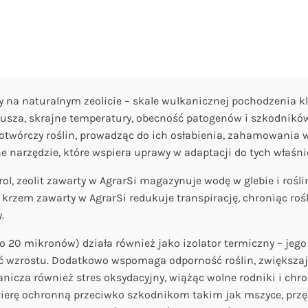
y na naturalnym zeolicie – skale wulkanicznej pochodzenia k
usza, skrajne temperatury, obecność patogenów i szkodników
otwórczy roślin, prowadząc do ich osłabienia, zahamowania w
lne narzędzie, które wspiera uprawy w adaptacji do tych właś
rol, zeolit zawarty w AgrarSi magazynuje wodę w glebie i roś
o krzem zawarty w AgrarSi redukuje transpirację, chroniąc r
.
 do 20 mikronów) działa również jako izolator termiczny – je
ągłość wzrostu. Dodatkowo wspomaga odporność roślin, zwiększ
nicza również stres oksydacyjny, wiążąc wolne rodniki i chr
arierę ochronną przeciwko szkodnikom takim jak mszyce, przędz