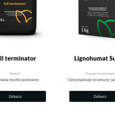
ll terminator
Lignohumat S
Nawóz
Kwasy humusowe
łada resztki pożniwne
Optymalizuje strukturę i ja
Zobacz
Zobacz