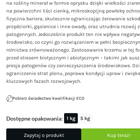
na rośliny minerał w formie oprysku dzięki wielkości ziar
na powierzchni liści cienką, mikroskopijną powłokę ochro
fizyczna bariera, skutecznie ograniczając żerowanie szkod
przędziorki, gąsienice i inne owady, oraz utrudnia rozwój
patogennych. Jedocześnie produkt ten nie wpływa negatywn
środowisko, co czyni go rozwiązaniem w pełni bezpieczn
rolnictwa zrównoważonego. Zastosowanie krzemu w tej fo
przed stresem biotycznym i abiotycznym – takimi jak sus
presja patogenów czy zanieczyszczenia środowiskowe. Dzi
ograniczenie strat plonu, poprawa kondycji upraw i zwięk
kluczowych fazach rozwojowych.
Pobierz świadectwo kwalifikacji ECO
Dostępne opakowania:
1 kg
5 kg
Zapytaj o produkt
Kup teraz!