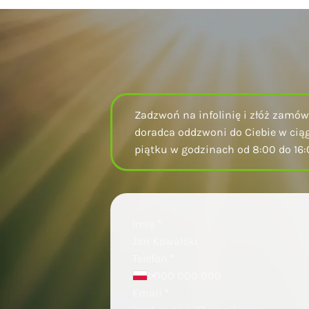
Zadzwoń na infolinię i złóż zamówi
doradca oddzwoni do Ciebie w ciąg
piątku w godzinach od 8:00 do 16
Sekcja
Imię
*
Telefon
*
Email
*