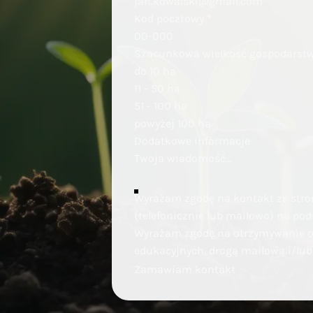
Kod pocztowy
*
Szacunkowa wielkość gospodarst
do 10 ha
11 - 50 ha
51 - 100 ha
powyżej 100 ha
Dodatkowe informacje
Wyrażam zgodę na kontakt ze strony
(telefonicznie lub mailowo) na po
Wyrażam zgodę na otrzymywanie od 
edukacyjnych, drogą mailową i/lu
Zamawiam kontakt