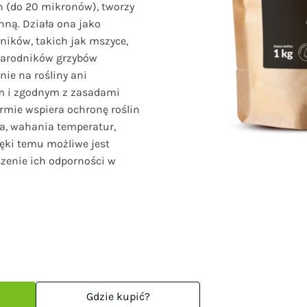
en (do 20 mikronów), tworzy
nną. Działa ona jako
ników, takich jak mszyce,
 zarodników grzybów
ie na rośliny ani
ym i zgodnym z zasadami
rmie wspiera ochronę roślin
za, wahania temperatur,
ęki temu możliwe jest
szenie ich odporności w
Gdzie kupić?