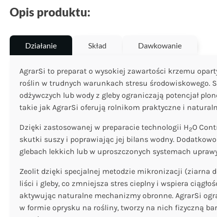
Opis produktu:
Działanie
Skład
Dawkowanie
AgrarSi to preparat o wysokiej zawartości krzemu opart
roślin w trudnych warunkach stresu środowiskowego. S
odżywczych lub wody z gleby ograniczają potencjał plon
takie jak AgrarSi oferują rolnikom praktyczne i natura
Dzięki zastosowanej w preparacie technologii H
O Cont
2
skutki suszy i poprawiając jej bilans wodny. Dodatkow
glebach lekkich lub w uproszczonych systemach uprawy
Zeolit dzięki specjalnej metodzie mikronizacji (ziarna
liści i gleby, co zmniejsza stres cieplny i wspiera ci
aktywując naturalne mechanizmy obronne. AgrarSi ogra
w formie oprysku na rośliny, tworzy na nich fizyczną b