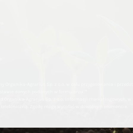
wa
 Organika-Agrarius Sp. z o.o. w celu przygotowania i przeds
dstawie danych podanych w formularzu.
*
Organika-Agrarius Sp. z o.o. informacji marketingowych, w t
b telefoniczną. Zgodę mogę wycofać w dowolnym momencie.