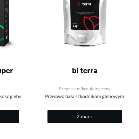
uper
bi terra
Preparat mikrobiologiczny
kość gleby
Przeciwdziała szkodnikom glebowym
Zobacz