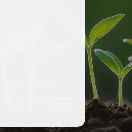
tawienia oferty handlowej
ym newslettera, ofert i materiałów