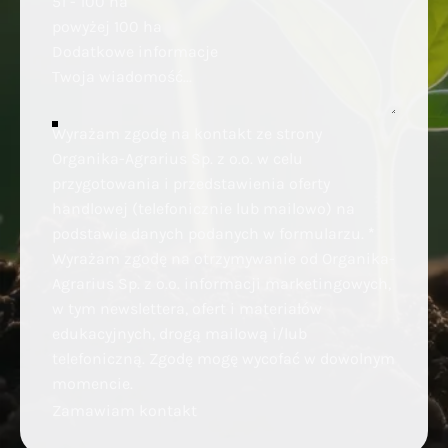
51 - 100 ha
powyżej 100 ha
Dodatkowe informacje
Wyrażam zgodę na kontakt ze strony
Organika-Agrarius Sp. z o.o. w celu
przygotowania i przedstawienia oferty
handlowej (telefonicznie lub mailowo) na
podstawie danych podanych w formularzu.
*
Wyrażam zgodę na otrzymywanie od Organika-
Agrarius Sp. z o.o. informacji marketingowych,
w tym newslettera, ofert i materiałów
edukacyjnych, drogą mailową i/lub
telefoniczną. Zgodę mogę wycofać w dowolnym
momencie.
Zamawiam kontakt