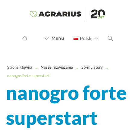
Menu
Polski
Strona główna
→
Nasze rozwiązania
→
Stymulatory
→
nanogro forte superstart
nanogro forte
superstart