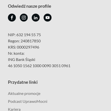
Odwiedź nasze profile
NIP: 632 194 55 75
Regon: 240817850
KRS: 0000297496
Nr. konta:
ING Bank Śląski
46 1050 1562 1000 0090 3051 0961
Przydatne linki
Aktualne promocje
Podcast UprawoMocni
Kariera