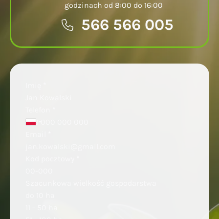
godzinach od 8:00 do 16:00
566 566 005
Sekcja
Imię
*
Telefon
*
Email
*
Kod pocztowy
*
Szacunkowa wielkość gospodarstwa
do 10 ha
11 - 50 ha