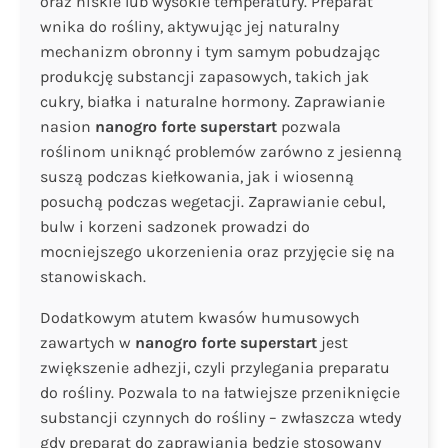
oraz niskie lub wysokie temperatury. Preparat
wnika do rośliny, aktywując jej naturalny
mechanizm obronny i tym samym pobudzając
produkcję substancji zapasowych, takich jak
cukry, białka i naturalne hormony. Zaprawianie
nasion
nanogro forte superstart
pozwala
roślinom uniknąć problemów zarówno z jesienną
suszą podczas kiełkowania, jak i wiosenną
posuchą podczas wegetacji. Zaprawianie cebul,
bulw i korzeni sadzonek prowadzi do
mocniejszego ukorzenienia oraz przyjęcie się na
stanowiskach.
Dodatkowym atutem kwasów humusowych
zawartych w
nanogro forte superstart
jest
zwiększenie adhezji, czyli przylegania preparatu
do rośliny. Pozwala to na łatwiejsze przeniknięcie
substancji czynnych do rośliny – zwłaszcza wtedy
gdy preparat do zaprawiania będzie stosowany