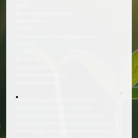
Email
*
Kod pocztowy
*
Szacunkowa wielkość gospodarstwa
do 10 ha
11 - 50 ha
51 - 100 ha
powyżej 100 ha
Dodatkowe informacje
Wyrażam zgodę na kontakt ze strony
Organika-Agrarius Sp. z o.o. w celu
przygotowania i przedstawienia oferty
handlowej (telefonicznie lub mailowo) na
podstawie danych podanych w formularzu.
*