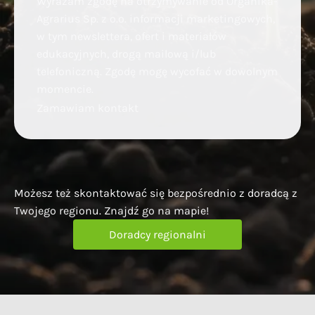
Wyrażam zgodę na otrzymywanie od Organika-
Agrarius Sp. z o.o. informacji marketingowych,
w tym newslettera, ofert i materiałów
edukacyjnych, drogą mailową i/lub
telefoniczną. Zgodę mogę wycofać w dowolnym
momencie.
Zamawiam kontakt
Możesz też skontaktować się bezpośrednio z doradcą z
Twojego regionu. Znajdź go na mapie!
Doradcy regionalni