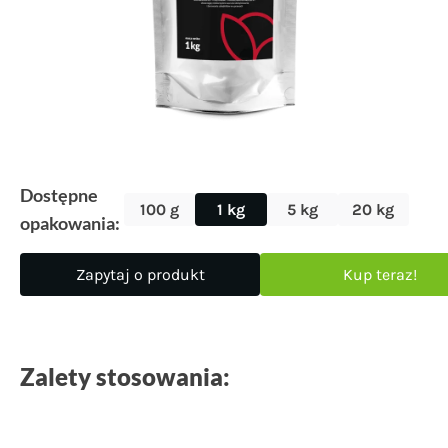
Dostępne
100 g
1 kg
5 kg
20 kg
opakowania:
Zapytaj o produkt
Kup teraz!
Zalety stosowania: