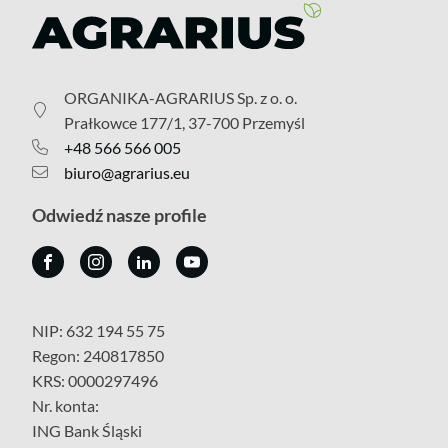
ORGANIKA-AGRARIUS Sp. z o. o.
Prałkowce 177/1, 37-700 Przemyśl
+48 566 566 005
biuro@agrarius.eu
Odwiedź nasze profile
NIP: 632 194 55 75
Regon: 240817850
KRS: 0000297496
Nr. konta:
ING Bank Śląski