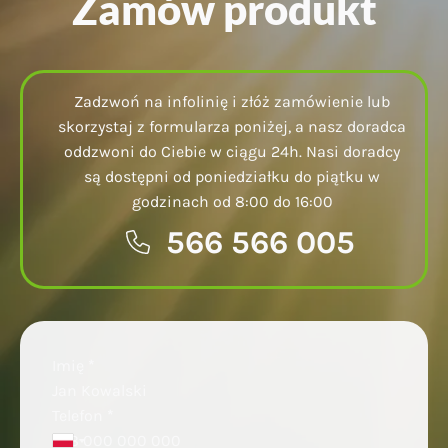
Zamów produkt
Zadzwoń na infolinię i złóż zamówienie lub
skorzystaj z formularza poniżej, a nasz doradca
oddzwoni do Ciebie w ciągu 24h. Nasi doradcy
są dostępni od poniedziałku do piątku w
godzinach od 8:00 do 16:00
566 566 005
Sekcja
Imię
*
Telefon
*