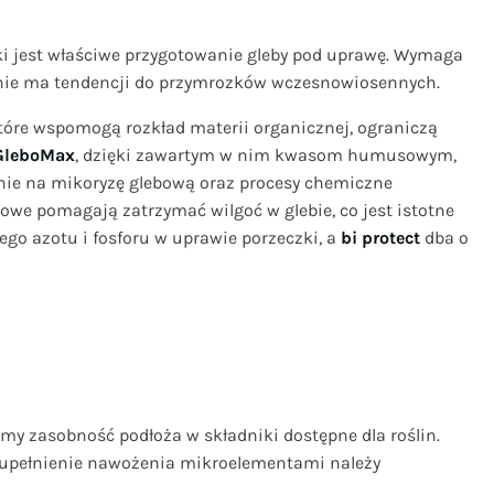
 jest właściwe przygotowanie gleby pod uprawę. Wymaga
ni nie ma tendencji do przymrozków wczesnowiosennych.
które wspomogą rozkład materii organicznej, ograniczą
GleboMax
, dzięki zawartym w nim kwasom humusowym,
tnie na mikoryzę glebową oraz procesy chemiczne
we pomagają zatrzymać wilgoć w glebie, co jest istotne
ego azotu i fosforu w uprawie porzeczki, a
bi protect
dba o
my zasobność podłoża w składniki dostępne dla roślin.
uzupełnienie nawożenia mikroelementami należy