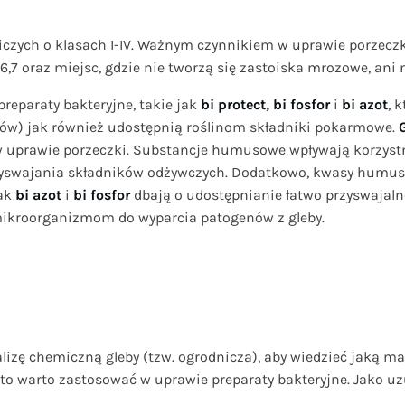
iczych o klasach I-IV.
Ważnym czynnikiem w uprawie porzeczki
-6,7 oraz miejsc, gdzie nie tworzą się zastoiska mrozowe, a
preparaty bakteryjne, takie jak
bi protect
,
bi fosfor
i
bi azot
, 
w) jak również udostępnią roślinom składniki pokarmowe.
by w uprawie porzeczki. Substancje humusowe wpływają korzys
zyswajania składników odżywczych. Dodatkowo, kwasy humuso
jak
bi azot
i
bi fosfor
dbają o udostępnianie łatwo przyswajaln
mikroorganizmom do wyparcia patogenów z gleby.
lizę chemiczną gleby (tzw. ogrodnicza), aby wiedzieć jaką ma
, to warto zastosować w uprawie preparaty bakteryjne. Jako 