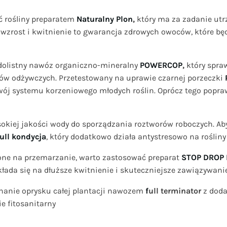
 rośliny preparatem
Naturalny Plon
,
który ma za zadanie ut
zrost i kwitnienie to gwarancja zdrowych owoców, które będą
 dolistny nawóz organiczno-mineralny
POWERCOP
,
który spra
ków odżywczych. Przetestowany na uprawie czarnej porzeczki
wój systemu korzeniowego młodych roślin. Oprócz tego popra
okiej jakości wody do sporządzania roztworów roboczych. A
full kondycja
, który dodatkowo działa antystresowo na roślin
żone na przemarzanie, warto zastosować preparat
STOP DROP
kłada się na dłuższe kwitnienie i skuteczniejsze zawiązywani
onanie oprysku całej plantacji nawozem
f
ull terminator
z dod
e fitosanitarny