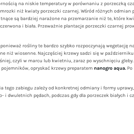
ornością na niskie temperatury w porównaniu z porzeczką czar
ymrozki niż kwiaty porzeczki czarnej. Wśród różnych odmian 
ące są bardziej narażone na przemarzanie niż te, które kwit
czerwona i biała. Przeważnie plantacje porzeczki czarnej prow
ponieważ rośliny te bardzo szybko rozpoczynają wegetację 
ne niż wiosenne. Najczęściej krzewy sadzi się w październiku 
niej, czyli w marcu lub kwietniu, zaraz po wyschnięciu gleby
 z pojemników, opryskać krzewy preparatem
nanogro aqua
.
Po 
 tego zabiegu zależy od konkretnej odmiany i formy uprawy, 
- i dwuletnich pędach, podczas gdy dla porzeczek białych i c