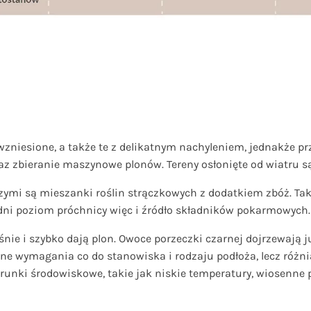
 wzniesione, a także te z delikatnym nachyleniem, jednakże p
z zbieranie maszynowe plonów. Tereny osłonięte od wiatru s
zymi są mieszanki roślin strączkowych z dodatkiem zbóż. Ta
dni poziom próchnicy więc i źródło składników pokarmowych.
 i szybko dają plon. Owoce porzeczki czarnej dojrzewają już
ne wymagania co do stanowiska i rodzaju podłoża, lecz różni
unki środowiskowe, takie jak niskie temperatury, wiosenne 