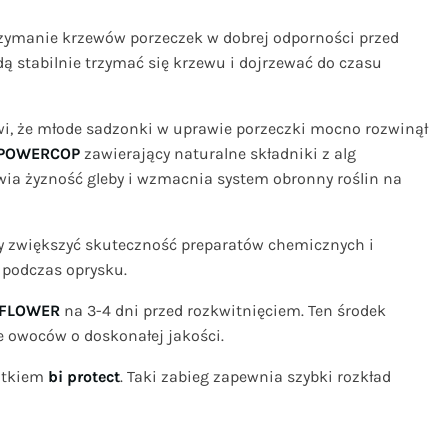
rzymanie krzewów porzeczek w dobrej odporności przed
 stabilnie trzymać się krzewu i dojrzewać do czasu
wi, że młode sadzonki w uprawie porzeczki mocno rozwinął
POWERCOP
zawierający naturalne składniki z alg
wia żyzność gleby i wzmacnia system obronny roślin na
by zwiększyć skuteczność preparatów chemicznych i
y podczas oprysku.
 FLOWER
na 3-4 dni przed rozkwitnięciem. Ten środek
e owoców o doskonałej jakości.
atkiem
bi protect
. Taki zabieg zapewnia szybki rozkład