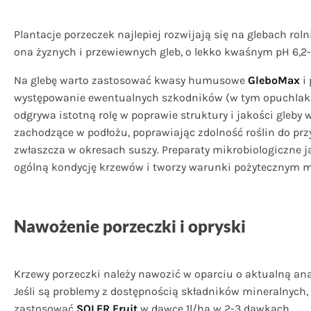
Plantacje porzeczek najlepiej rozwijają się na glebach roln
ona żyznych i przewiewnych gleb, o lekko kwaśnym pH 6,2
Na glebę warto zastosować kwasy humusowe
GleboMax
i 
występowanie ewentualnych szkodników (w tym opuchlakó
odgrywa istotną rolę w poprawie struktury i jakości gle
zachodzące w podłożu, poprawiając zdolność roślin do pr
zwłaszcza w okresach suszy. Preparaty mikrobiologiczne 
ogólną kondycję krzewów i tworzy warunki pożytecznym 
Nawożenie porzeczki i opryski
Krzewy porzeczki należy nawozić w oparciu o aktualną ana
Jeśli są problemy z dostępnością składników mineralnych
zastosować
SOLER Fruit
w dawce 1l/ha w 2-3 dawkach.