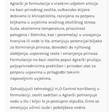
AgrarSi je formulacija s visokim udjelom silicija
na bazi prirodnog zeolita, vulkanske stijene
dobivene iz klinoptilolita, razvijena za potporu
biljkama u uvjetima snažnog okolišnog stresa.
Suša, ekstremne temperature, prisutnost
patogena i štetnika, kao i poremećaji u usvajanju
hranjiva ili vode iz tla, smanjuju potencijal biljaka
za formiranje prinosa, dovodeći do njihovog
slabljenja, usporenog rasta i smanjenja prinosa.
Formulacije na bazi zeolita poput AgrarSi pružaju
poljoprivrednicima praktičan i prirodan alat za
potporu usjevima u prilagodbi takvim
nepovoljnim uvjetima.
Zahvaljujući tehnologiji H₂O Control korištenoj u
formulaciji, zeolit sadržan u AgrarSi pohranjuje
vodu u tlu i biljci te je postupno otpušta, čime se
smanjuju učinci suše i poboljšava vodna