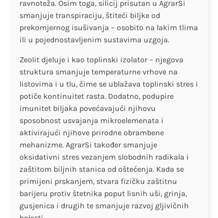
ravnoteža. Osim toga, silicij prisutan u AgrarSi
smanjuje transpiraciju, štiteći biljke od
prekomjernog isušivanja – osobito na lakim tlima
ili u pojednostavljenim sustavima uzgoja.
Zeolit djeluje i kao toplinski izolator – njegova
struktura smanjuje temperaturne vrhove na
listovima i u tlu, čime se ublažava toplinski stres i
potiče kontinuitet rasta. Dodatno, podupire
imunitet biljaka povećavajući njihovu
sposobnost usvajanja mikroelemenata i
aktivirajući njihove prirodne obrambene
mehanizme. AgrarSi također smanjuje
oksidativni stres vezanjem slobodnih radikala i
zaštitom biljnih stanica od oštećenja. Kada se
primijeni prskanjem, stvara fizičku zaštitnu
barijeru protiv štetnika poput lisnih uši, grinja,
gusjenica i drugih te smanjuje razvoj gljivičnih
bolesti.