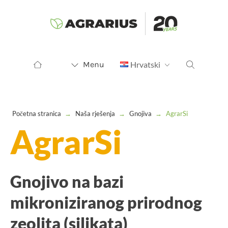
Menu
Hrvatski
Početna stranica
→
Naša rješenja
→
Gnojiva
→
AgrarSi
AgrarSi
Gnojivo na bazi
mikroniziranog prirodnog
zeolita (silikata)