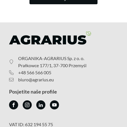
ORGANIKA-AGRARIUS Sp. z o. o.
Prałkowce 177/1, 37-700 Przemyśl
+48 566 566 005
biuro@agrarius.eu
Posjetite naše profile
VAT ID: 632 194 55 75