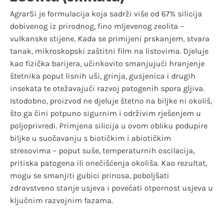
AgrarSi je formulacija koja sadrži više od 67% silicija
dobivenog iz prirodnog, fino mljevenog zeolita –
vulkanske stijene. Kada se primijeni prskanjem, stvara
tanak, mikroskopski zaštitni film na listovima. Djeluje
kao fizička barijera, učinkovito smanjujući hranjenje
štetnika poput lisnih uši, grinja, gusjenica i drugih
insekata te otežavajući razvoj patogenih spora gljiva.
Istodobno, proizvod ne djeluje štetno na biljke ni okoliš,
što ga čini potpuno sigurnim i održivim rješenjem u
poljoprivredi. Primjena silicija u ovom obliku podupire
biljke u suočavanju s biotičkim i abiotičkim
stresovima – poput suše, temperaturnih oscilacija,
pritiska patogena ili onečišćenja okoliša. Kao rezultat,
mogu se smanjiti gubici prinosa, poboljšati
zdravstveno stanje usjeva i povećati otpornost usjeva u
ključnim razvojnim fazama.