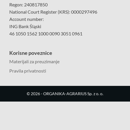
Regon: 240817850
National Court Register (KRS): 0000297496
Account number:
ING Bank Śląski
46 1050 1562 1000 0090 3051 0961
Korisne poveznice
Materijali za preuzimanje
Pravila privatnosti
©
2026
- ORGANIKA-AGRARIUS Sp. z o. o.