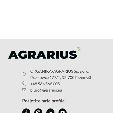
ORGANIKA-AGRARIUS Sp. z o. o.
Prałkowce 177/1, 37-700 Przemyśl
+48 566 566 005
biuro@agrarius.eu
Posjetite naše profile