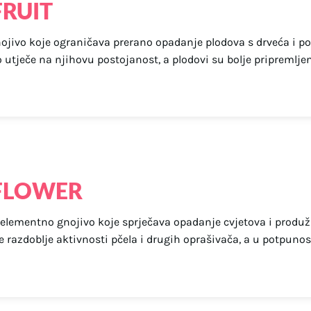
FRUIT
jivo koje ograničava prerano opadanje plodova s drveća i po
 utječe na njihovu postojanost, a plodovi su bolje pripremljen
 FLOWER
elementno gnojivo koje sprječava opadanje cvjetova i produž
 razdoblje aktivnosti pčela i drugih oprašivača, a u potpunost