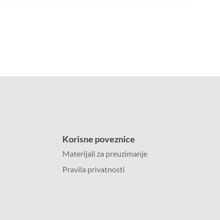
Korisne poveznice
Materijali za preuzimanje
Pravila privatnosti