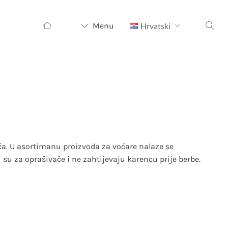
Pretraži:
Menu
Hrvatski
ća. U asortimanu proizvoda za voćare nalaze se
su za oprašivače i ne zahtijevaju karencu prije berbe.