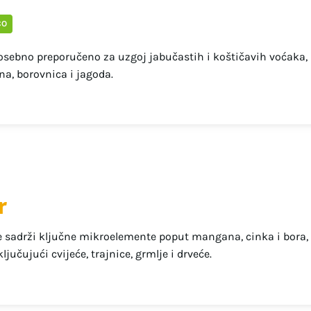
CO
sebno preporučeno za uzgoj jabučastih i koštičavih voćaka, 
na, borovnica i jagoda.
r
e sadrži ključne mikroelemente poput mangana, cinka i bora
jučujući cvijeće, trajnice, grmlje i drveće.