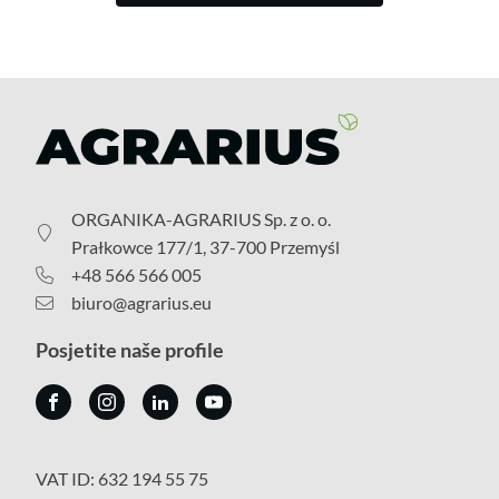
ORGANIKA-AGRARIUS Sp. z o. o.
Prałkowce 177/1, 37-700 Przemyśl
+48 566 566 005
biuro@agrarius.eu
Posjetite naše profile
VAT ID: 632 194 55 75