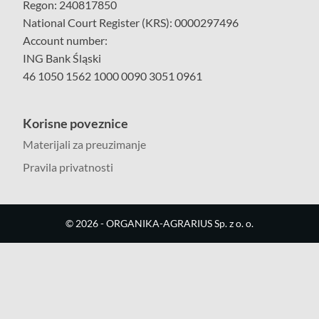
Regon: 240817850
National Court Register (KRS): 0000297496
Account number:
ING Bank Śląski
46 1050 1562 1000 0090 3051 0961
Korisne poveznice
Materijali za preuzimanje
Pravila privatnosti
©
2026
- ORGANIKA-AGRARIUS Sp. z o. o.