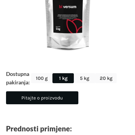
Dostupna
100 g
1 kg
5 kg
20 kg
pakiranja:
Pitajte o proizvodu
Prednosti primjene: