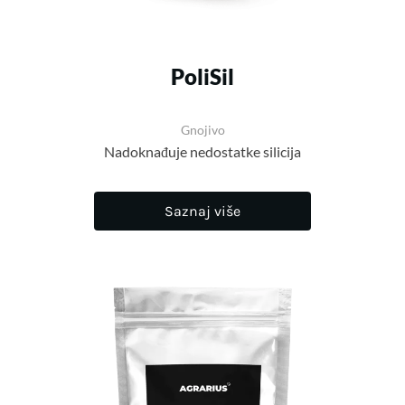
PoliSil
Gnojivo
Nadoknađuje nedostatke silicija
Saznaj više