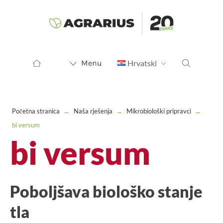
Menu
Hrvatski
Početna stranica
→
Naša rješenja
→
Mikrobiološki pripravci
→
bi versum
bi versum
Poboljšava biološko stanje
tla