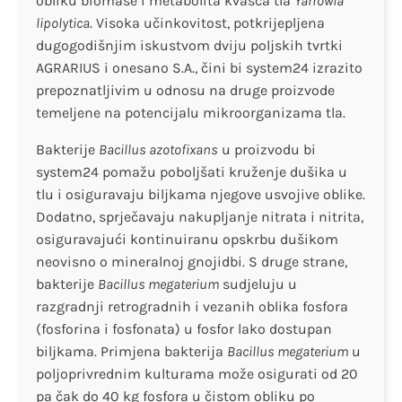
obliku biomase i metabolita kvasca tla
Yarrowia
lipolytica
. Visoka učinkovitost, potkrijepljena
dugogodišnjim iskustvom dviju poljskih tvrtki
AGRARIUS i onesano S.A., čini bi system24 izrazito
prepoznatljivim u odnosu na druge proizvode
temeljene na potencijalu mikroorganizama tla.
Bakterije
Bacillus azotofixans
u proizvodu bi
system24 pomažu poboljšati kruženje dušika u
tlu i osiguravaju biljkama njegove usvojive oblike.
Dodatno, sprječavaju nakupljanje nitrata i nitrita,
osiguravajući kontinuiranu opskrbu dušikom
neovisno o mineralnoj gnojidbi. S druge strane,
bakterije
Bacillus megaterium
sudjeluju u
razgradnji retrogradnih i vezanih oblika fosfora
(fosforina i fosfonata) u fosfor lako dostupan
biljkama. Primjena bakterija
Bacillus megaterium
u
poljoprivrednim kulturama može osigurati od 20
pa čak do 40 kg fosfora u čistom obliku po