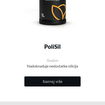
PoliSil
Gnojivo
Nadoknađuje nedostatke silicija
Saznaj više