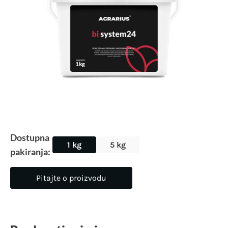
Dostupna
1 kg
5 kg
pakiranja:
Pitajte o proizvodu