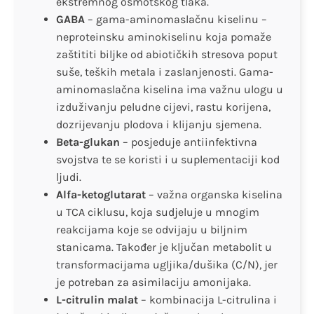
ekstremnog osmotskog tlaka.
GABA
– gama-aminomaslačnu kiselinu –
neproteinsku aminokiselinu koja pomaže
zaštititi biljke od abiotičkih stresova poput
suše, teških metala i zaslanjenosti. Gama-
aminomaslačna kiselina ima važnu ulogu u
izduživanju peludne cijevi, rastu korijena,
dozrijevanju plodova i klijanju sjemena.
Beta-glukan
– posjeduje antiinfektivna
svojstva te se koristi i u suplementaciji kod
ljudi.
Alfa-ketoglutarat
– važna organska kiselina
u TCA ciklusu, koja sudjeluje u mnogim
reakcijama koje se odvijaju u biljnim
stanicama. Također je ključan metabolit u
transformacijama ugljika/dušika (C/N), jer
je potreban za asimilaciju amonijaka.
L-citrulin malat
– kombinacija L-citrulina i