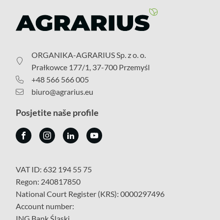
ORGANIKA-AGRARIUS Sp. z o. o.
Prałkowce 177/1, 37-700 Przemyśl
+48 566 566 005
biuro@agrarius.eu
Posjetite naše profile
VAT ID: 632 194 55 75
Regon: 240817850
National Court Register (KRS): 0000297496
Account number:
ING Bank Śląski