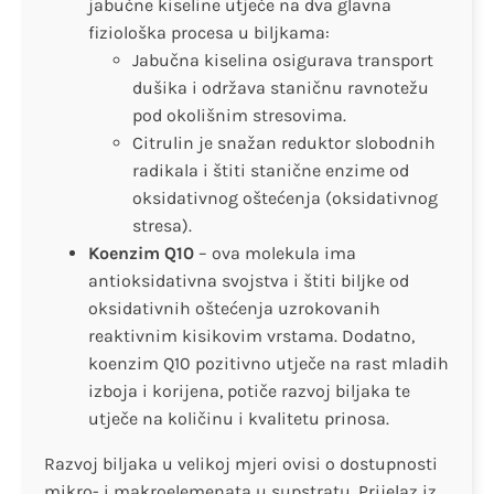
jabučne kiseline utječe na dva glavna
fiziološka procesa u biljkama:
Jabučna kiselina osigurava transport
dušika i održava staničnu ravnotežu
pod okolišnim stresovima.
Citrulin je snažan reduktor slobodnih
radikala i štiti stanične enzime od
oksidativnog oštećenja (oksidativnog
stresa).
Koenzim Q10
– ova molekula ima
antioksidativna svojstva i štiti biljke od
oksidativnih oštećenja uzrokovanih
reaktivnim kisikovim vrstama. Dodatno,
koenzim Q10 pozitivno utječe na rast mladih
izboja i korijena, potiče razvoj biljaka te
utječe na količinu i kvalitetu prinosa.
Razvoj biljaka u velikoj mjeri ovisi o dostupnosti
mikro- i makroelemenata u supstratu. Prijelaz iz