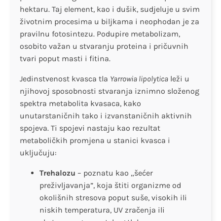
hektaru. Taj element, kao i dušik, sudjeluje u svim
životnim procesima u biljkama i neophodan je za
pravilnu fotosintezu. Podupire metabolizam,
osobito važan u stvaranju proteina i pričuvnih
tvari poput masti i fitina.
Jedinstvenost kvasca tla
Yarrowia lipolytica
leži u
njihovoj sposobnosti stvaranja iznimno složenog
spektra metabolita kvasaca, kako
unutarstaničnih tako i izvanstaničnih aktivnih
spojeva. Ti spojevi nastaju kao rezultat
metaboličkih promjena u stanici kvasca i
uključuju:
Trehalozu
– poznatu kao „šećer
preživljavanja”, koja štiti organizme od
okolišnih stresova poput suše, visokih ili
niskih temperatura, UV zračenja ili