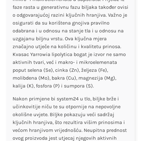
faze rasta u generativnu fazu biljaka također ovisi
o odgovarajućoj razini ključnih hranjiva. Važno je
osigurati da su korištena gnojiva pravilno
odabrana i u odnosu na stanje tla i u odnosu na
uzgajanu biljnu vrstu. Ova ključna mjera
značajno utječe na količinu i kvalitetu prinosa.
Kvasac Yarrowia lipolytica bogat je izvor ne samo
aktivnih tvari, već i makro- i mikroelemenata
poput selena (Se), cinka (Zn), željeza (Fe),
molibdena (Mo), bakra (Cu), magnezija (Mg),
kalija (K), fosfora (P) i sumpora (S).
Nakon primjene bi system24 u tlo, biljke brže i
učinkovitije niču te su otpornije na nepovoljne
okolišne uvjete. Biljke pokazuju veći sadržaj
ključnih hranjiva, što rezultira višim prinosima i
većom hranjivom vrijednošću. Neupitna prednost
ovog proizvoda jest utjecaj njegovih aktivnih