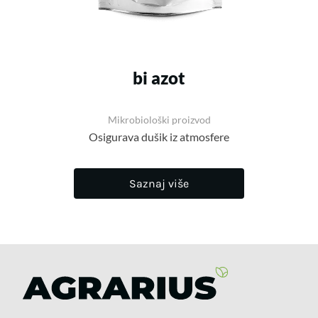
bi azot
Mikrobiološki proizvod
Osigurava dušik iz atmosfere
Saznaj više