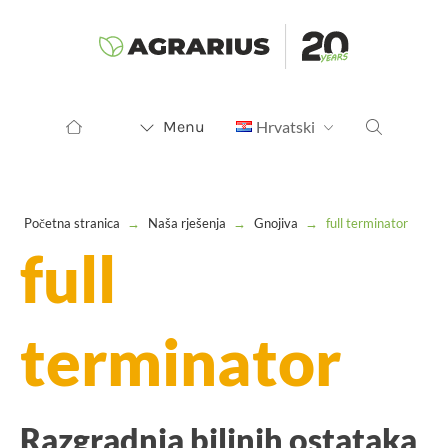
Menu
Hrvatski
Početna stranica
→
Naša rješenja
→
Gnojiva
→
full terminator
full
terminator
Razgradnja biljnih ostataka