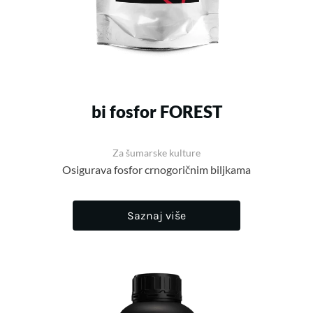
bi fosfor FOREST
Za šumarske kulture
Osigurava fosfor crnogoričnim biljkama
Saznaj više