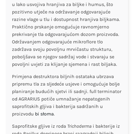
u lako usvojiva hranjiva za biljke i humus, što
pozitivno utječe na održavanje odgovarajuće
razine vlage u tlu i dostupnost hranjiva biljkama.
Praktično prskanje omogućuje ravnomjerno
prekrivanje tla odgovarajućom dozom proizvoda.
Održavanjem odgovarajuće mikroflore tlo
zadržava svoju povoljnu mrvičastu strukturu,
poboljšava se njegov sadržaj vode i stvaraju se
povoljni uvjeti za klijanje sjemena i rast biljaka.
Primjena destruktora biljnih ostataka ubrzava
pripremu tla za sljedeće usjeve i omogućuje bolje
planiranje budućih sjetvi ili sadnji. full terminator
od AGRARIUS potiče umnažanje nepatogenih
saprofitskih gljiva i bakterija sadržanih u
proizvodu
bi słoma
.
Saprofitske gljive iz roda
Trichoderma
i bakterije iz
roda
Bacillus
doprinose brzoj razgradnji biljnih