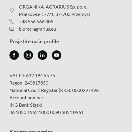
ORGANIKA-AGRARIUS Sp. z o. o.
Prałkowce 177/1, 37-700 Przemyśl
+48 566 566 005
biuro@agrarius.eu
Posjetite naše profile
VAT ID: 632 194 55 75
Regon: 240817850
National Court Register (KRS): 0000297496
Account number:
ING Bank Śląski
46 1050 1562 1000 0090 3051 0961
Korisne poveznice