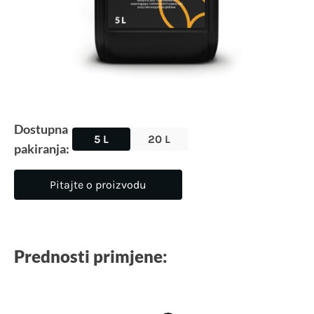
Dostupna
5 L
20 L
pakiranja:
Pitajte o proizvodu
Prednosti primjene: