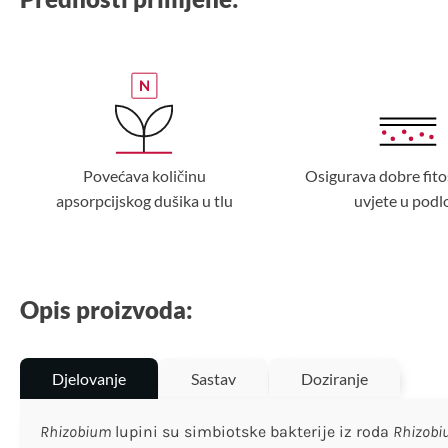
Povećava količinu
Osigurava dobre fito
apsorpcijskog dušika u tlu
uvjete u podl
Opis proizvoda:
Djelovanje
Sastav
Doziranje
Rhizobium
lupini su simbiotske bakterije iz roda
Rhizob