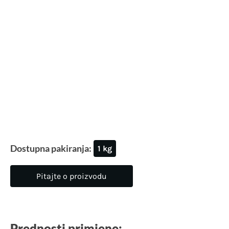
Dostupna pakiranja:
1 kg
Pitajte o proizvodu
Prednosti primjene: