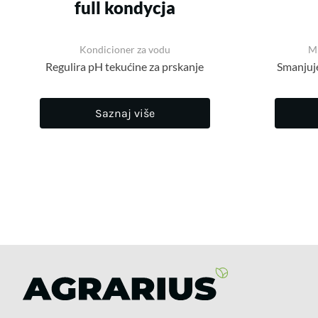
full kondycja
Kondicioner za vodu
Mi
Regulira pH tekućine za prskanje
Smanjuje
Saznaj više