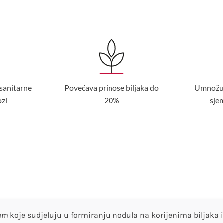
sanitarne
Povećava prinose biljaka do
Umnožuje
ozi
20%
sje
ium
koje sudjeluju u formiranju nodula na korijenima biljaka i 