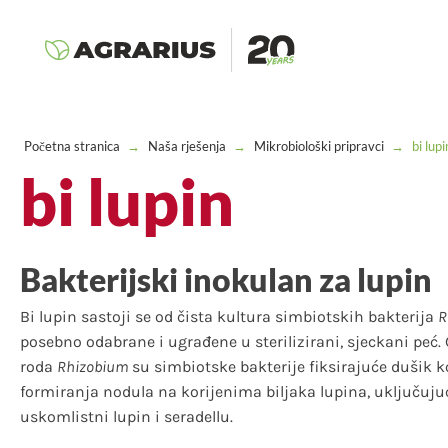
Početna stranica
→
Naša rješenja
→
Mikrobiološki pripravci
→
bi lupi
bi lupin
Bakterijski inokulan za lupin
Bi lupin sastoji se od čista kultura simbiotskih bakterija
R
posebno odabrane i ugrađene u sterilizirani, sjeckani peć
roda
Rhizobium
su simbiotske bakterije fiksirajuće dušik 
formiranja nodula na korijenima biljaka lupina, uključujući 
uskomlistni lupin i seradellu.