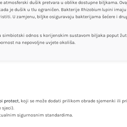
se atmosferski dušik pretvara u oblike dostupne biljkama. Ova
kada je dušik u tlu ograničen. Bakterije
Rhizobium lupini
imaju 
oristiti. U zamjenu, biljke osiguravaju bakterijama šećere i d
u simbiotski odnos s korijenskim sustavom biljaka poput žuto
otpornost na nepovoljne uvjete okoliša.
bi protect
, koji se može dodati prilikom obrade sjemenki ili pr
 sjeci).
aktualnim sigurnosnim standardima.