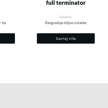
full terminator
Gnojivo
 tla
Razgrađuje biljne ostatke
Saznaj više