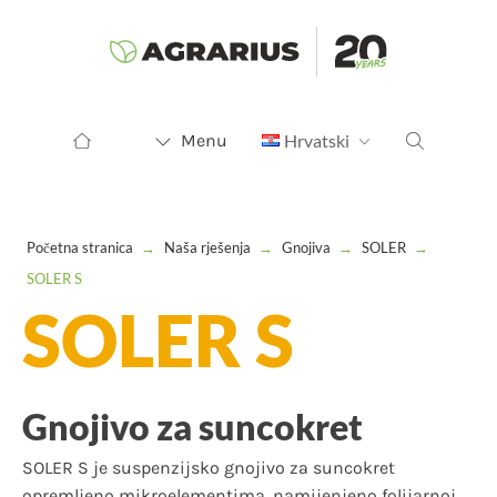
Menu
Hrvatski
Početna stranica
→
Naša rješenja
→
Gnojiva
→
SOLER
→
SOLER S
SOLER S
Gnojivo za suncokret
SOLER S je suspenzijsko gnojivo za suncokret
opremljeno mikroelementima, namijenjeno folijarnoj