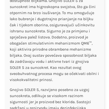
dostupnost biljkama. Gnojivo SOLER S za
suncokret ima higroskopna svojstva, što ga čini
otpornim na brzo isušivanje. To mu omogućuje
lako bubrenje i dugotrajno prianjanje na biljku
čak i tijekom oborina, osiguravajući učinkovitu
ishranu suncokreta. Sigurno je za primjenu i
sprječava palež listova. Dodatno, proizvod je
obogaćen stimulativnim mehanizmom QM6™,
koji aktivira prirodne obrambene mehanizme
biljaka. Ovaj sustav povećava sposobnost biljaka
da zadržavaju vodu i aktivne tvari iz gnojiva
SOLER S za suncokret. Kao rezultat ovog
sveobuhvatnog procesa mogu se očekivati obilni i
visokokvalitetni prinosi.
Gnojivo SOLER S, razvijeno posebno za uzgoj
suncokreta, odlikuje se visokom razinom
sigurnosti jer je proizvod bez klorida. Sastojci
sadržani u proizvodu imaju dezinfekcijska