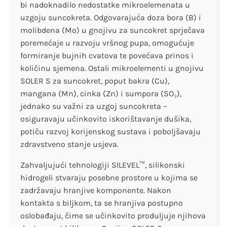
bi nadoknadilo nedostatke mikroelemenata u
uzgoju suncokreta. Odgovarajuća doza bora (B) i
molibdena (Mo) u gnojivu za suncokret sprječava
poremećaje u razvoju vršnog pupa, omogućuje
formiranje bujnih cvatova te povećava prinos i
količinu sjemena. Ostali mikroelementi u gnojivu
SOLER S za suncokret, poput bakra (Cu),
mangana (Mn), cinka (Zn) i sumpora (SO₃),
jednako su važni za uzgoj suncokreta –
osiguravaju učinkovito iskorištavanje dušika,
potiču razvoj korijenskog sustava i poboljšavaju
zdravstveno stanje usjeva.
Zahvaljujući tehnologiji SILEVEL™, silikonski
hidrogeli stvaraju posebne prostore u kojima se
zadržavaju hranjive komponente. Nakon
kontakta s biljkom, ta se hranjiva postupno
oslobađaju, čime se učinkovito produljuje njihova