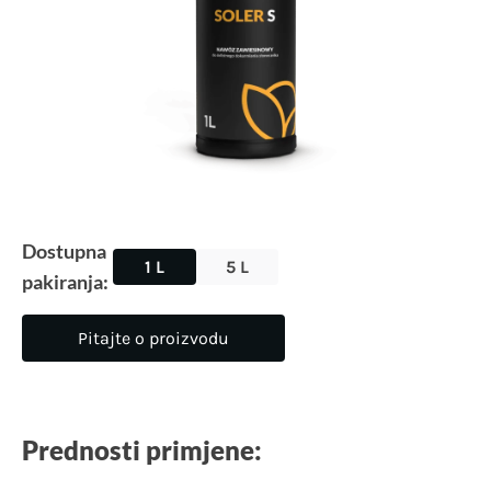
Dostupna
1 L
5 L
pakiranja:
Pitajte o proizvodu
Prednosti primjene: