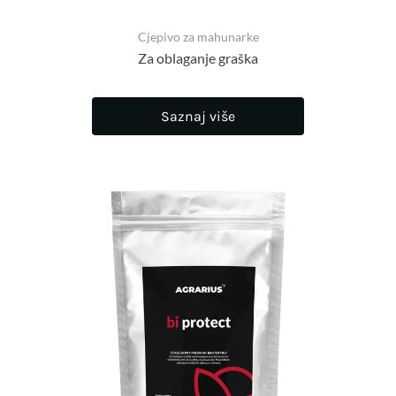
Cjepivo za mahunarke
Za oblaganje graška
Saznaj više