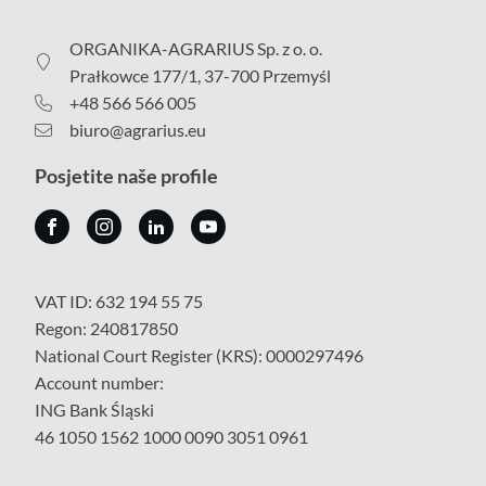
ORGANIKA-AGRARIUS Sp. z o. o.
Prałkowce 177/1, 37-700 Przemyśl
+48 566 566 005
biuro@agrarius.eu
Posjetite naše profile
VAT ID: 632 194 55 75
Regon: 240817850
National Court Register (KRS): 0000297496
Account number:
ING Bank Śląski
46 1050 1562 1000 0090 3051 0961