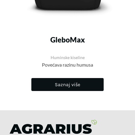
GleboMax
Huminske kiseline
Povećava razinu humusa
Saznaj više