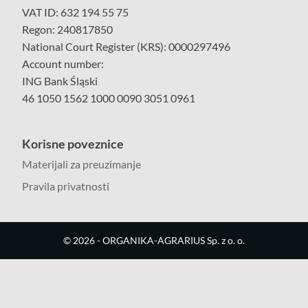
VAT ID: 632 194 55 75
Regon: 240817850
National Court Register (KRS): 0000297496
Account number:
ING Bank Śląski
46 1050 1562 1000 0090 3051 0961
Korisne poveznice
Materijali za preuzimanje
Pravila privatnosti
©
2026
- ORGANIKA-AGRARIUS Sp. z o. o.