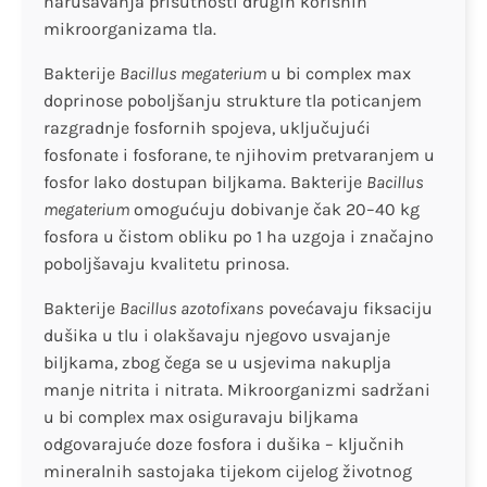
narušavanja prisutnosti drugih korisnih
mikroorganizama tla.
Bakterije
Bacillus megaterium
u bi complex max
doprinose poboljšanju strukture tla poticanjem
razgradnje fosfornih spojeva, uključujući
fosfonate i fosforane, te njihovim pretvaranjem u
fosfor lako dostupan biljkama. Bakterije
Bacillus
megaterium
omogućuju dobivanje čak 20–40 kg
fosfora u čistom obliku po 1 ha uzgoja i značajno
poboljšavaju kvalitetu prinosa.
Bakterije
Bacillus azotofixans
povećavaju fiksaciju
dušika u tlu i olakšavaju njegovo usvajanje
biljkama, zbog čega se u usjevima nakuplja
manje nitrita i nitrata. Mikroorganizmi sadržani
u bi complex max osiguravaju biljkama
odgovarajuće doze fosfora i dušika – ključnih
mineralnih sastojaka tijekom cijelog životnog