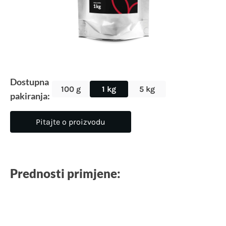
Dostupna
100 g
1 kg
5 kg
pakiranja:
Pitajte o proizvodu
Prednosti primjene: