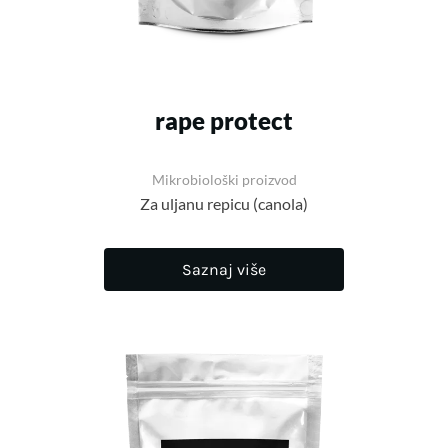
rape protect
Mikrobiološki proizvod
Za uljanu repicu (canola)
Saznaj više