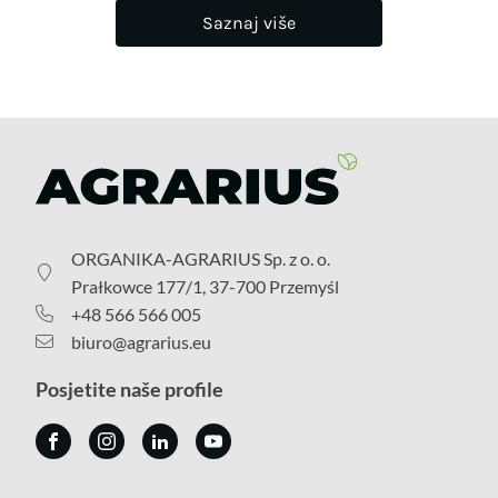
Saznaj više
ORGANIKA-AGRARIUS Sp. z o. o.
Prałkowce 177/1, 37-700 Przemyśl
+48 566 566 005
biuro@agrarius.eu
Posjetite naše profile