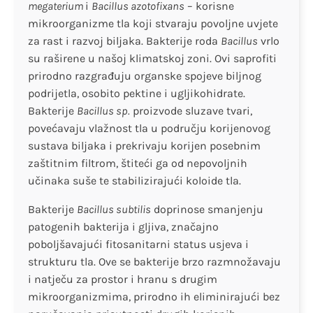
megaterium
i
Bacillus azotofixans
– korisne
mikroorganizme tla koji stvaraju povoljne uvjete
za rast i razvoj biljaka. Bakterije roda
Bacillus
vrlo
su raširene u našoj klimatskoj zoni. Ovi saprofiti
prirodno razgrađuju organske spojeve biljnog
podrijetla, osobito pektine i ugljikohidrate.
Bakterije
Bacillus sp.
proizvode sluzave tvari,
povećavaju vlažnost tla u području korijenovog
sustava biljaka i prekrivaju korijen posebnim
zaštitnim filtrom, štiteći ga od nepovoljnih
učinaka suše te stabilizirajući koloide tla.
Bakterije
Bacillus subtilis
doprinose smanjenju
patogenih bakterija i gljiva, značajno
poboljšavajući fitosanitarni status usjeva i
strukturu tla. Ove se bakterije brzo razmnožavaju
i natječu za prostor i hranu s drugim
mikroorganizmima, prirodno ih eliminirajući bez