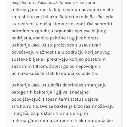
megaterium
i
Bacillus azotofixans
– korisne
mikroorganizme tla koji stvaraju povoljne uvjete
za rast i razvoj biljaka. Bakterije roda
Bacillus
vrlo
su raširene u našoj klimatskoj zoni. Ovi saprofiti
prirodno razgrađuju organske spojeve biljnog
podrijetla, osobito pektine i ugljikohidrate.
Bakterije
Bacillus sp.
proizvode sluzave tvari,
povećavaju vlažnost tla u području korijenovog
sustava biljaka i prekrivaju korijen posebnim
zaštitnim filtrom, štiteći ga od nepovoljnih
učinaka suše te stabilizirajući koloide tla.
Bakterije
Bacillus subtilis
doprinose smanjenju
patogenih bakterija i gljiva, značajno
poboljšavajući fitosanitarni status usjeva i
strukturu tla. Ove se bakterije brzo razmnožavaju
i natječu za prostor i hranu s drugim
mikroorganizmima, prirodno ih eliminirajući bez