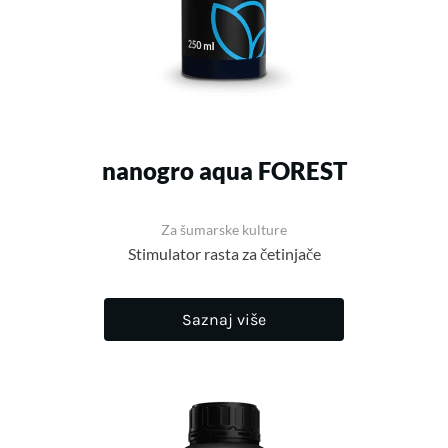
nanogro aqua FOREST
Za šumarske kulture
Stimulator rasta za četinjače
Saznaj više