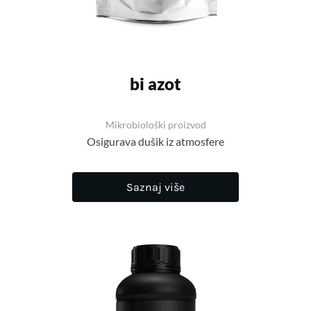
bi azot
Mikrobiološki proizvod
Osigurava dušik iz atmosfere
Saznaj više