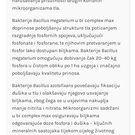
narušavanja prisutnosti drugih korisnih
mikroorganizama tla.
Bakterije
Bacillus megaterium
u bi complex max
doprinose poboljšanju strukture tla poticanjem
razgradnje fosfornih spojeva, uključujući
fosfonate i fosforane, te njihovim pretvaranjem u
fosfor lako dostupan biljkama. Bakterije
Bacillus
megaterium
omogućuju dobivanje čak 20–40 kg
fosfora u čistom obliku po 1 ha uzgoja i značajno
poboljšavaju kvalitetu prinosa.
Bakterije
Bacillus azotofixans
povećavaju fiksaciju
dušika u tlu i olakšavaju njegovo usvajanje
biljkama, zbog čega se u usjevima nakuplja
manje nitrita i nitrata. Mikroorganizmi sadržani
u bi complex max osiguravaju biljkama
odgovarajuće doze fosfora i dušika – ključnih
mineralnih sastojaka tijekom cijelog životnog