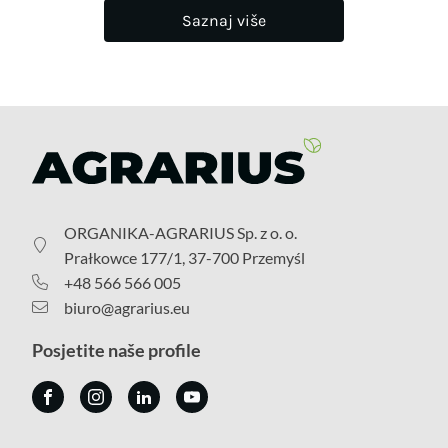
Saznaj više
ORGANIKA-AGRARIUS Sp. z o. o.
Prałkowce 177/1, 37-700 Przemyśl
+48 566 566 005
biuro@agrarius.eu
Posjetite naše profile