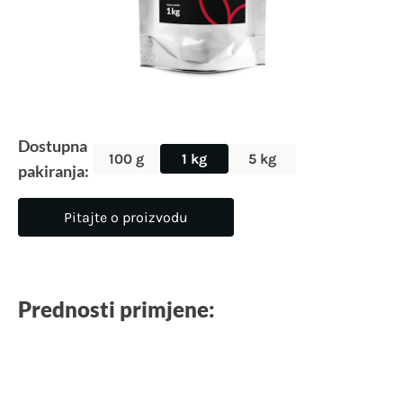
Dostupna
100 g
1 kg
5 kg
pakiranja:
Pitajte o proizvodu
Prednosti primjene: