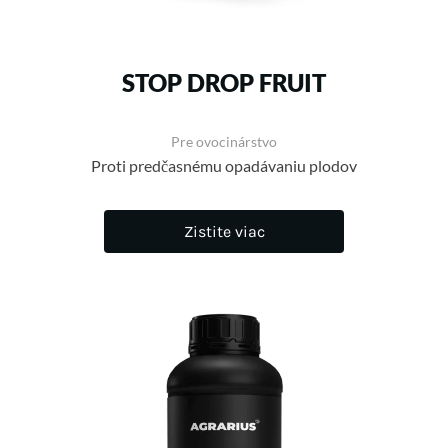
STOP DROP FRUIT
Pre ovocinárstvo
Proti predčasnému opadávaniu plodov
Zistite viac