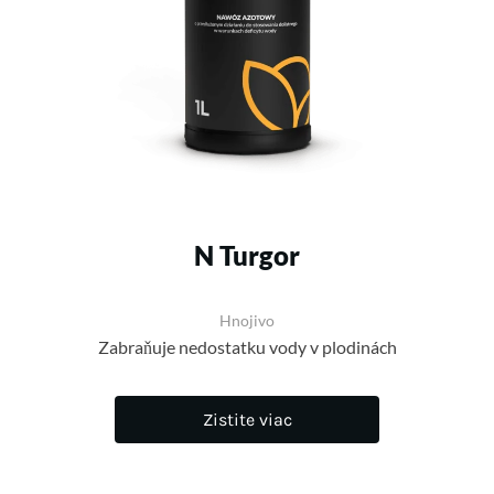
N Turgor
Hnojivo
Zabraňuje nedostatku vody v plodinách
Zistite viac