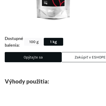
Dostupné
100 g
1 kg
balenia:
Opýtajte sa
Zakúpiť v ESHOPE
Výhody použitia: