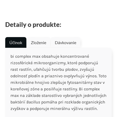
Detaily o produkte:
Účinok
Zloženie
Dávkovanie
bi complex max obsahuje koncentrované
rizosférické mikroorganizmy, ktoré podporujú
rast rastlín, uľahčujú tvorbu plodov, zvyšujú
odolnosť plodín a priaznivo ovplyvňujú výnos. Toto
mikrobiálne hnojivo zlepšuje fytosanitárny stav v
koreňovej zóne a posilňuje rastliny. Bi complex
max na základe starostlivo vybraných jednotlivých
baktérií
Bacillus
pomáha pri rozklade organických
zvyškov a podporuje minerálnu výživu rastlín.