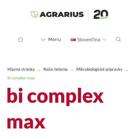
Menu
Slovenčina
Hlavná stránka
→
Naše riešenia
→
Mikrobiologické prípravky
→
bi complex max
bi complex
max