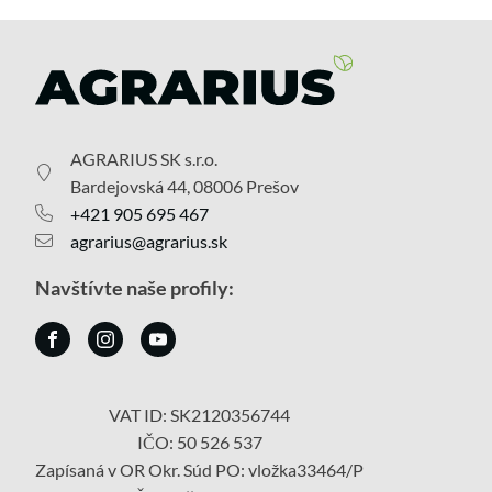
AGRARIUS SK s.r.o.
Bardejovská 44, 08006 Prešov
+421 905 695 467
agrarius@agrarius.sk
Navštívte naše profily:
VAT ID: SK2120356744
IČO: 50 526 537
Zapísaná v OR Okr. Súd PO: vložka33464/P