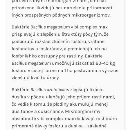
potravu s inými mikroorganizmami, čím ich
prirodzene likvidujú bez narušenia prítomnosti
iných prospešných pôdnych mikroorganizmov.
Baktérie
Bacillus megaterium
v ​​bi complex max
prispievajú k zlepšeniu štruktúry pôdy tým, že
podporujú rozklad zlúčenín fosforu, vrátane
fosfonátov a fosforánov, a premieňajú ich na
fosfor ľahko dostupný pre rastliny. Baktérie
Bacillus megaterium
umožňujú získať až 20-40 kg
fosforu v čistej forme na 1 ha pestovania a výrazne
zlepšujú kvalitu úrody.
Baktérie
Bacillus azotofixans
zlepšujú fixáciu
dusíka v pôde a uľahčujú jeho príjem rastlinami,
čo vedie k tomu, že plodiny akumulujú menej
dusitanov a dusičnanov. Mikroorganizmy
obsiahnuté v bi complex max dodávajú rastlinám
primerané dávky fosforu a dusíka – základné