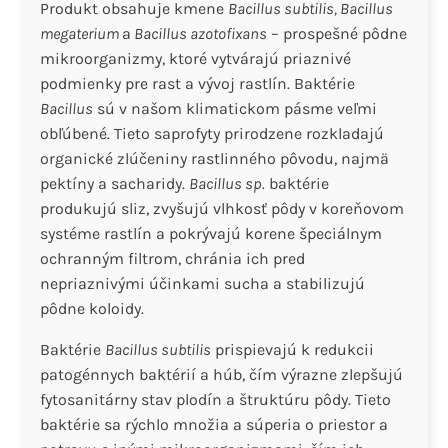
Produkt obsahuje kmene
Bacillus subtilis, Bacillus
megaterium
a
Bacillus azotofixans
– prospešné pôdne
mikroorganizmy, ktoré vytvárajú priaznivé
podmienky pre rast a vývoj rastlín. Baktérie
Bacillus
sú v našom klimatickom pásme veľmi
obľúbené. Tieto saprofyty prirodzene rozkladajú
organické zlúčeniny rastlinného pôvodu, najmä
pektíny a sacharidy.
Bacillus sp.
baktérie
produkujú sliz, zvyšujú vlhkosť pôdy v koreňovom
systéme rastlín a pokrývajú korene špeciálnym
ochranným filtrom, chránia ich pred
nepriaznivými účinkami sucha a stabilizujú
pôdne koloidy.
Baktérie
Bacillus subtilis
prispievajú k redukcii
patogénnych baktérií a húb, čím výrazne zlepšujú
fytosanitárny stav plodín a štruktúru pôdy. Tieto
baktérie sa rýchlo množia a súperia o priestor a