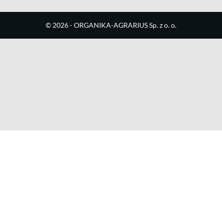
©
2026
- ORGANIKA-AGRARIUS Sp. z o. o.