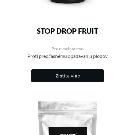
STOP DROP FRUIT
Pre ovocinárstvo
Proti predčasnému opadávaniu plodov
Zistite viac