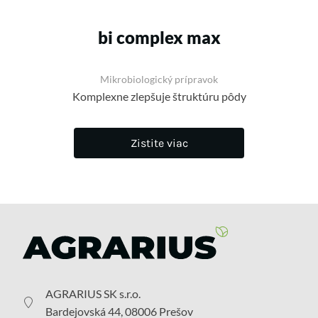
bi complex max
Mikrobiologický prípravok
Komplexne zlepšuje štruktúru pôdy
Zistite viac
AGRARIUS SK s.r.o.
Bardejovská 44, 08006 Prešov