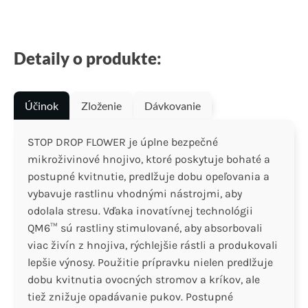
Detaily o produkte:
Účinok
Zloženie
Dávkovanie
STOP DROP FLOWER je úplne bezpečné
mikroživinové hnojivo, ktoré poskytuje bohaté a
postupné kvitnutie, predlžuje dobu opeľovania a
vybavuje rastlinu vhodnými nástrojmi, aby
odolala stresu. Vďaka inovatívnej technológii
QM6™ sú rastliny stimulované, aby absorbovali
viac živín z hnojiva, rýchlejšie rástli a produkovali
lepšie výnosy. Použitie prípravku nielen predlžuje
dobu kvitnutia ovocných stromov a kríkov, ale
tiež znižuje opadávanie pukov. Postupné