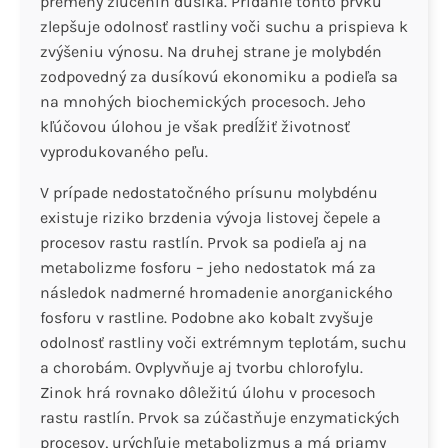
premeny zlúčenín dusíka. Pridanie tohto prvku
zlepšuje odolnosť rastliny voči suchu a prispieva k
zvýšeniu výnosu. Na druhej strane je molybdén
zodpovedný za dusíkovú ekonomiku a podieľa sa
na mnohých biochemických procesoch. Jeho
kľúčovou úlohou je však predĺžiť životnosť
vyprodukovaného peľu.
V prípade nedostatočného prísunu molybdénu
existuje riziko brzdenia vývoja listovej čepele a
procesov rastu rastlín. Prvok sa podieľa aj na
metabolizme fosforu – jeho nedostatok má za
následok nadmerné hromadenie anorganického
fosforu v rastline. Podobne ako kobalt zvyšuje
odolnosť rastliny voči extrémnym teplotám, suchu
a chorobám. Ovplyvňuje aj tvorbu chlorofylu.
Zinok hrá rovnako dôležitú úlohu v procesoch
rastu rastlín. Prvok sa zúčastňuje enzymatických
procesov, urýchľuje metabolizmus a má priamy