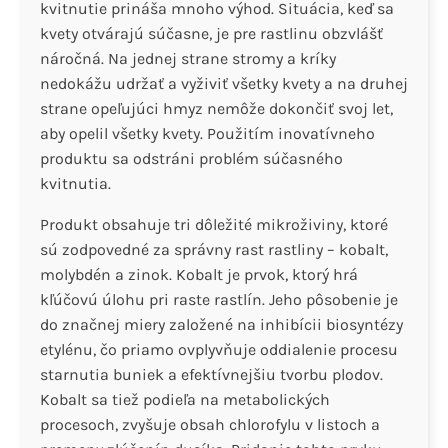
kvitnutie prináša mnoho výhod. Situácia, keď sa
kvety otvárajú súčasne, je pre rastlinu obzvlášť
náročná. Na jednej strane stromy a kríky
nedokážu udržať a vyživiť všetky kvety a na druhej
strane opeľujúci hmyz nemôže dokončiť svoj let,
aby opelil všetky kvety. Použitím inovatívneho
produktu sa odstráni problém súčasného
kvitnutia.
Produkt obsahuje tri dôležité mikroživiny, ktoré
sú zodpovedné za správny rast rastliny – kobalt,
molybdén a zinok. Kobalt je prvok, ktorý hrá
kľúčovú úlohu pri raste rastlín. Jeho pôsobenie je
do značnej miery založené na inhibícii biosyntézy
etylénu, čo priamo ovplyvňuje oddialenie procesu
starnutia buniek a efektívnejšiu tvorbu plodov.
Kobalt sa tiež podieľa na metabolických
procesoch, zvyšuje obsah chlorofylu v listoch a