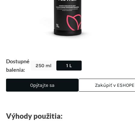
Dostupné
250 ml
1 L
balenia:
Opýtajte sa
Zakúpiť v ESHOPE
Výhody použitia: