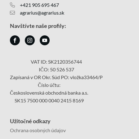
+421 905 695 467
agrarius@agrarius.sk
Navštívte naše profily:
VAT ID: SK2120356744
IČO: 50 526 537
Zapísaná v OR Okr. Súd PO: vložka33464/P
Číslo účtu:
Československá obchodná banka a.s.
SK15 7500 000 0040 2415 8169
Užitočné odkazy
Ochrana osobných údajov