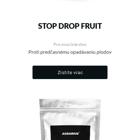
STOP DROP FRUIT
Pre ovocinárstvo
Proti predčasnému opadávaniu plodov
Zistite viac