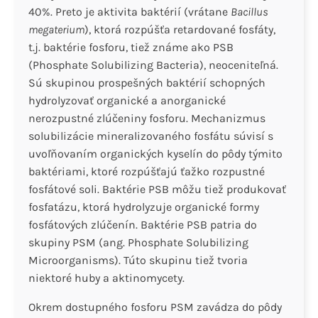
40%. Preto je aktivita baktérií (vrátane
Bacillus
megaterium
), ktorá rozpúšťa retardované fosfáty,
t.j. baktérie fosforu, tiež známe ako PSB
(Phosphate Solubilizing Bacteria), neoceniteľná.
Sú skupinou prospešných baktérií schopných
hydrolyzovať organické a anorganické
nerozpustné zlúčeniny fosforu. Mechanizmus
solubilizácie mineralizovaného fosfátu súvisí s
uvoľňovaním organických kyselín do pôdy týmito
baktériami, ktoré rozpúšťajú ťažko rozpustné
fosfátové soli. Baktérie PSB môžu tiež produkovať
fosfatázu, ktorá hydrolyzuje organické formy
fosfátových zlúčenín. Baktérie PSB patria do
skupiny PSM (ang. Phosphate Solubilizing
Microorganisms). Túto skupinu tiež tvoria
niektoré huby a aktinomycety.
Okrem dostupného fosforu PSM zavádza do pôdy