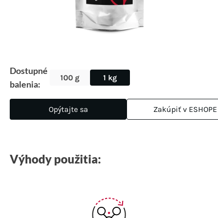
Dostupné
100 g
1 kg
balenia:
Opýtajte sa
Zakúpiť v ESHOPE
Výhody použitia: