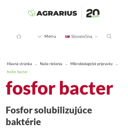
Menu
Slovenčina
Hlavná stránka
→
Naše riešenia
→
Mikrobiologické prípravky
→
fosfor bacter
fosfor bacter
Fosfor solubilizujúce
baktérie