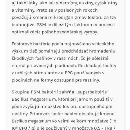
aj také látky, ako sú: siderofory, auxíny, cytokiníny
a vitamíny. Preto sa v posledných rokoch
považujú kmene mikroorganizmov fosforu za tzv
biohnojivo. PSM je dôležitým faktorom v procese
optimalizácie poľnohospodárskej výroby.
Fosforové baktérie podľa najnovšieho vedeckého
výskum tiež pomáhajú predchádzať hromadeniu
škodlivých fosfínov v rastlinách, čo je dôležité
najmä pri ovocných plodinách. Rozkladajú fosfity
z určitých stimulantov a PPC používaných v
plodinách na formy dostupné pre rastliny.
Skupina PSM baktérií zahŕňa „superbaktérie“
Bacillus megaterium, ktoré pri jarnom použití v
pôde zvyšujú množstvo fosforu dostupného pre
rastliny. Prípravok fosfor bacter obsahuje kmene
Bacillus megaterium
vo veľmi veľkom množstve (1 x
10⁹ CFU / g) a je používaný v množstve 0,5 - 1 kg /