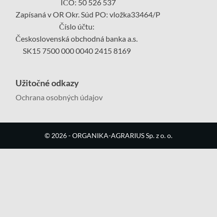
IČO: 50 526 537
Zapísaná v OR Okr. Súd PO: vložka33464/P
Číslo účtu:
Československá obchodná banka a.s.
SK15 7500 000 0040 2415 8169
Užitočné odkazy
Ochrana osobných údajov
©
2026
- ORGANIKA-AGRARIUS Sp. z o. o.