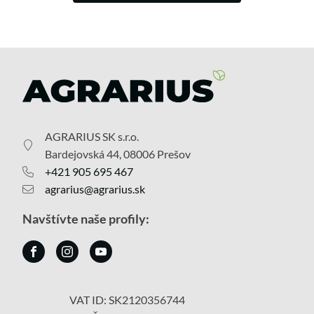
AGRARIUS SK s.r.o.
Bardejovská 44, 08006 Prešov
+421 905 695 467
agrarius@agrarius.sk
Navštívte naše profily:
VAT ID: SK2120356744