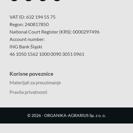
VAT ID: 632 194 55 75
Regon: 240817850
National Court Register (KRS): 0000297496
Account number:
ING Bank Śląski
46 1050 1562 1000 0090 3051 0961
Korisne poveznice
Materijali za preuzimanje
Pravila privatnosti
©
2026
- ORGANIKA-AGRARIUS Sp. z o. o.