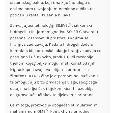
sistemskog bakra, koji ima ključnu ulogu u
optimalnom usvajanju mineralnog dušika te u
poticanju rasta i busanja biljaka.
Zahvaljujući tehnologiji SILEVEL™, silikonski
hidrogeli u folijarnom gnojivu SOLER C stvaraju
posebne „džepove” ili prostore u kojima se
hranjiva zadržavaju. Kada ti hidrogeli dođu u
kontakt s biljkom, oslobađanje hranjiva odvija se
postupno i učinkovito, produžujući razdoblje
tijekom kojeg biljke mogu imati korist od njih.
Higroskopna svojstva folijarne prihrane za
žitarice SOLER C čine je otpornom na isušivanje
te omogućuju brzo privlačenje vlage, zbog čega
ostaje na biljci čak i tijekom kišnih razdoblja,
osiguravajući učinkovito djelovanje prihrane.
Osim toga, proizvod je obogaćen stimulativnim
mehanizmom QM6™, koji aktivira prirodne