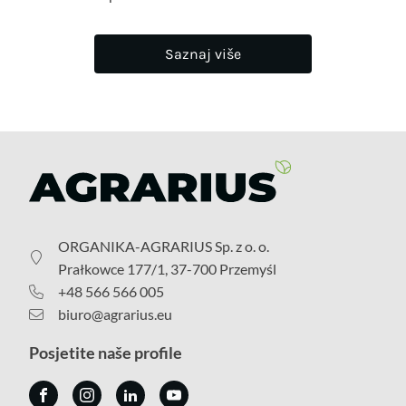
Saznaj više
ORGANIKA-AGRARIUS Sp. z o. o.
Prałkowce 177/1, 37-700 Przemyśl
+48 566 566 005
biuro@agrarius.eu
Posjetite naše profile