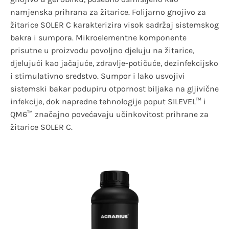
namjenska prihrana za žitarice. Folijarno gnojivo za
žitarice SOLER C karakterizira visok sadržaj sistemskog
bakra i sumpora. Mikroelementne komponente
prisutne u proizvodu povoljno djeluju na žitarice,
djelujući kao jačajuće, zdravlje-potičuće, dezinfekcijsko
i stimulativno sredstvo. Sumpor i lako usvojivi
sistemski bakar podupiru otpornost biljaka na gljivične
infekcije, dok napredne tehnologije poput SILEVEL™ i
QM6™ značajno povećavaju učinkovitost prihrane za
žitarice SOLER C.