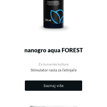
nanogro aqua FOREST
Za šumarske kulture
Stimulator rasta za četinjače
Saznaj više