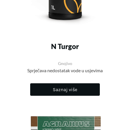
N Turgor
Gnojivo
Sprječava nedostatak vode u usjevima
Saznaj više