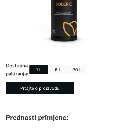
Dostupna
1 L
5 L
20 L
pakiranja:
Pitajte o proizvodu
Prednosti primjene: