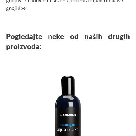
gnojiva za određenu sezonu, optimizirajući troškove
gnojidbe.
Pogledajte neke od naših drugih
proizvoda: