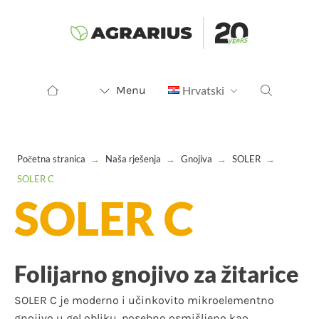
Menu
Hrvatski
Početna stranica
→
Naša rješenja
→
Gnojiva
→
SOLER
→
SOLER C
SOLER C
Folijarno gnojivo za žitarice
SOLER C je moderno i učinkovito mikroelementno
gnojivo u gel obliku, posebno osmišljeno kao