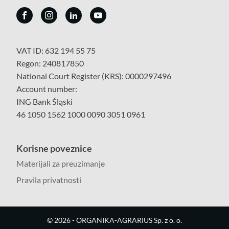
VAT ID: 632 194 55 75
Regon: 240817850
National Court Register (KRS): 0000297496
Account number:
ING Bank Śląski
46 1050 1562 1000 0090 3051 0961
Korisne poveznice
Materijali za preuzimanje
Pravila privatnosti
©
2026
- ORGANIKA-AGRARIUS Sp. z o. o.