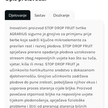
Djelovanje
Sastav
Doziranje
Inovativni proizvod STOP DROP FRUIT tvrtke
AGRARIUS sigurno je gnojivo za primjenu prije
berbe koje sadrži ključne mikroelemente za
pravilan rast i razvoj plodova. STOP DROP FRUIT
sprječava prerano opadanje plodova uzrokovano
stresom zbog nepovoljnih uvjeta kao što su tuča,
vjetar, kiša ili mraz. STOP DROP FRUIT je
učinkovito hortikulturno sredstvo s dokazanom
djelotvornošću. Gnojivo učinkovito zadržava
plodove do pune zrelosti, poboljšava njihov okus i
usporava proces starenja cijele biljke. Proizvod
povećava otpornost biljke na nepovoljne uvjete
tijekom plodonošenja, sprječava fiziološke
probleme i štiti od preranog starenja biljnih