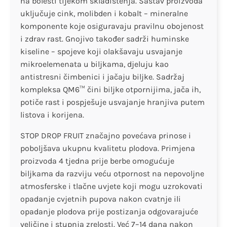
na bolesti tijekom skladištenja. Sastav proizvoda
uključuje cink, molibden i kobalt – mineralne
komponente koje osiguravaju pravilnu obojenost
i zdrav rast. Gnojivo također sadrži huminske
kiseline – spojeve koji olakšavaju usvajanje
mikroelemenata u biljkama, djeluju kao
antistresni čimbenici i jačaju biljke. Sadržaj
kompleksa QM6™ čini biljke otpornijima, jača ih,
potiče rast i pospješuje usvajanje hranjiva putem
listova i korijena.
STOP DROP FRUIT značajno povećava prinose i
poboljšava ukupnu kvalitetu plodova. Primjena
proizvoda 4 tjedna prije berbe omogućuje
biljkama da razviju veću otpornost na nepovoljne
atmosferske i tlačne uvjete koji mogu uzrokovati
opadanje cvjetnih pupova nakon cvatnje ili
opadanje plodova prije postizanja odgovarajuće
veličine i stupnja zrelosti. Već 7–14 dana nakon