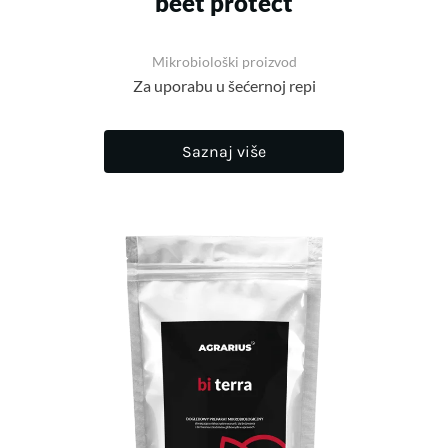
beet protect
Mikrobiološki proizvod
Za uporabu u šećernoj repi
Saznaj više