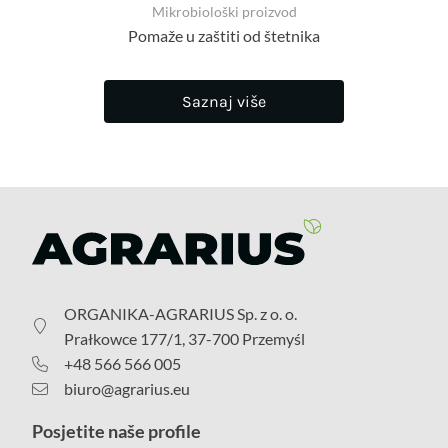
Mikrobiološki proizvod
Pomaže u zaštiti od štetnika
Saznaj više
ORGANIKA-AGRARIUS Sp. z o. o.
Prałkowce 177/1, 37-700 Przemyśl
+48 566 566 005
biuro@agrarius.eu
Posjetite naše profile