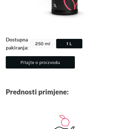
Dostupna
250 ml
1 L
pakiranja:
Pitajte o proizvodu
Prednosti primjene: