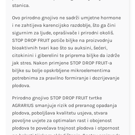
stanica.
Ovo prirodno gnojivo ne sadrži umjetne hormone
i ne zahtijeva karencijsko razdoblje, što ga čini
sigurnim za ljude, oprašivače i prirodni okoliš.
STOP DROP FRUIT potiče biljke na proizvodnju
bioaktivnih tvari kao što su auksini, šećeri,
citokinini i giberelini te priprema biljke da izdrže
jak stres. Nakon primjene STOP DROP FRUIT-a
biljke su bolje opskrbljene mikroelementima
potrebnima za pravilno formiranje i dozrijevanje
plodova.
Prirodno gnojivo STOP DROP FRUIT tvrtke
AGRARIUS smanjuje rizik od preranog opadanja
plodova, poboljšava kvalitetu usjeva, stvara
povoljne uvjete za optimalan rast i obojenost
plodova te povećava trajnost plodova i otpornost