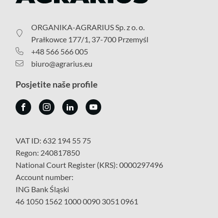
ORGANIKA-AGRARIUS Sp. z o. o.
Prałkowce 177/1, 37-700 Przemyśl
+48 566 566 005
biuro@agrarius.eu
Posjetite naše profile
VAT ID: 632 194 55 75
Regon: 240817850
National Court Register (KRS): 0000297496
Account number:
ING Bank Śląski
46 1050 1562 1000 0090 3051 0961