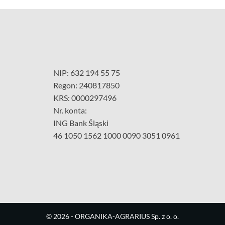
NIP: 632 194 55 75
Regon: 240817850
KRS: 0000297496
Nr. konta:
ING Bank Śląski
46 1050 1562 1000 0090 3051 0961
©
2026
- ORGANIKA-AGRARIUS Sp. z o. o.