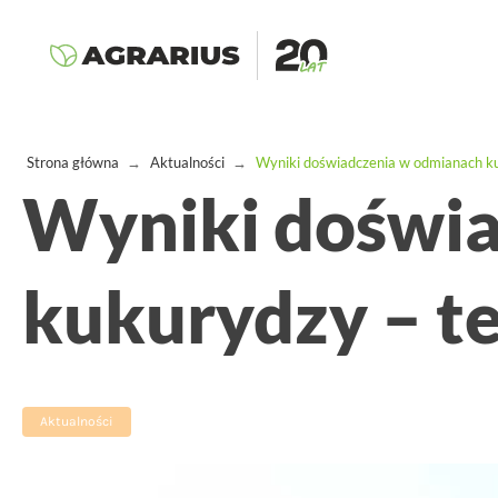
Strona główna
→
Aktualności
→
Wyniki doświadczenia w odmianach k
Wyniki doświ
kukurydzy – t
Aktualności