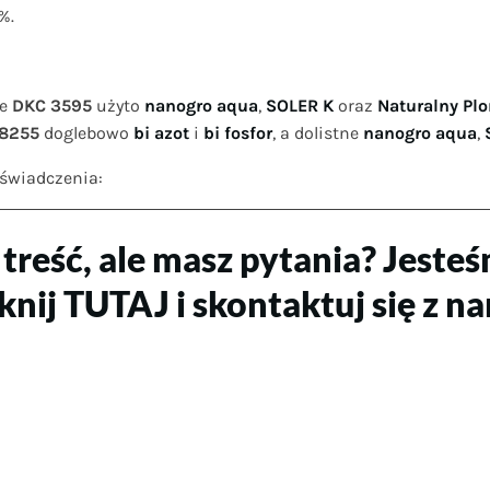
%.
ie
DKC 3595
użyto
nanogro aqua
,
SOLER K
oraz
Naturalny Pl
 8255
doglebowo
bi azot
i
bi fosfor
, a dolistne
nanogro aqua
,
świadczenia:
 treść, ale masz pytania? Jesteś
knij TUTAJ i skontaktuj się z n