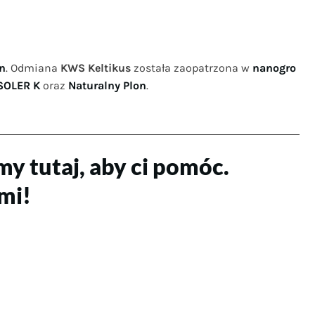
on
. Odmiana
KWS Keltikus
została zaopatrzona w
nanogro
SOLER K
oraz
Naturalny Plon
.
my tutaj, aby ci pomóc.
ami!