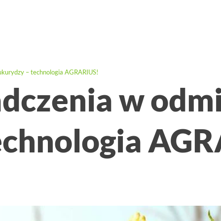
ukurydzy – technologia AGRARIUS!
adczenia w odm
echnologia AG