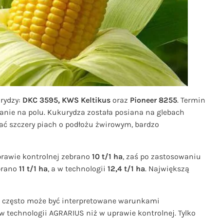
rydzy:
DKC 3595, KWS Keltikus
oraz
Pioneer 8255
. Termin
anie na polu. Kukurydza została posiana na glebach
kać szczery piach o podłożu żwirowym, bardzo
rawie kontrolnej zebrano
10 t/1 ha
, zaś po zastosowaniu
ebrano
11 t/1 ha
, a w technologii
12,4 t/1 ha
. Największą
zo często może być interpretowane warunkami
 w technologii AGRARIUS niż w uprawie kontrolnej. Tylko