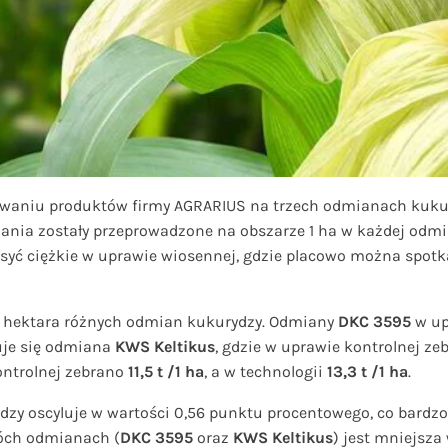
owaniu produktów firmy AGRARIUS na trzech odmianach kuku
dania zostały przeprowadzone na obszarze 1 ha w każdej odmi
osyć ciężkie w uprawie wiosennej, gdzie placowo można spot
o hektara różnych odmian kukurydzy. Odmiany
DKC 3595
w up
uje się odmiana
KWS Keltikus
, gdzie w uprawie kontrolnej z
kontrolnej zebrano
11,5 t /1 ha
, a w technologii
13,3 t /1 ha
.
dzy oscyluje w wartości 0,56 punktu procentowego, co bard
óch odmianach (
DKC 3595
oraz
KWS Keltikus
) jest mniejsza