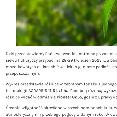
Dziś przedstawiamy Państwu wyniki kontrolne po zastos
siewu kukurydzy przypadł na 28-29 kwiecień 2023 r., a ba
mozaikowatych o klasach 2-4 – lekko gliniaste podłoże, d
przepuszczalnym.
Wykres przedstawia różnice w zebranym tonażu z jedneg
technologii AGRARIUS
11,3 t /1 ha
. Podobną różnicą wykaz
różnicę widać w odmianie
Pioneer 8255
, gdzie z uprawy 
Średnia wilgotność określona w trzech odmianach kukury
atmosferycznymi i przebiegu pogody w danym roku. W dw