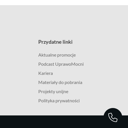
Przydatne linki
Aktualne promocje
Podcast UprawoMocni
Kariera
Materiały do pobrania
Projekty unijne
Polityka prywatności
Masz pytania?
566 566 005
Zadzwoń do nas!