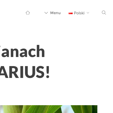
Szukaj:
Menu
Polski
ianach
RARIUS!