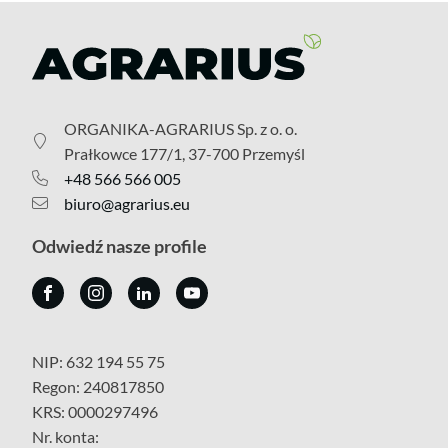
ORGANIKA-AGRARIUS Sp. z o. o.
Prałkowce 177/1, 37-700 Przemyśl
+48 566 566 005
biuro@agrarius.eu
Odwiedź nasze profile
NIP: 632 194 55 75
Regon: 240817850
KRS: 0000297496
Nr. konta: