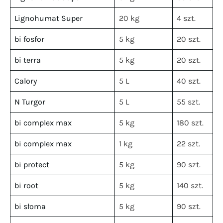
Lignohumat Super
20 kg
4 szt.
bi fosfor
5 kg
20 szt.
bi terra
5 kg
20 szt.
Calory
5 L
40 szt.
N Turgor
5 L
55 szt.
bi complex max
5 kg
180 szt.
bi complex max
1 kg
22 szt.
bi protect
5 kg
90 szt.
bi root
5 kg
140 szt.
bi słoma
5 kg
90 szt.