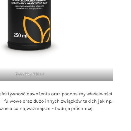
GleboMax 250ml
y efektywność nawożenia oraz podnosimy właściwości
 i fulwowe oraz dużo innych związków takich jak np.:
iczne a co najważniejsze – buduje próchnicę!