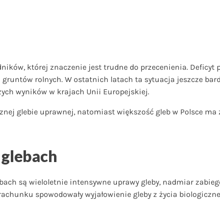
dników, której znaczenie jest trudne do przecenienia. Deficy
gruntów rolnych. W ostatnich latach ta sytuacja jeszcze bard
ych wyników w krajach Unii Europejskiej.
nej glebie uprawnej, natomiast większość gleb w Polsce ma z
 glebach
ebach są wieloletnie intensywne uprawy gleby, nadmiar zabi
chunku spowodowały wyjałowienie gleby z życia biologiczn