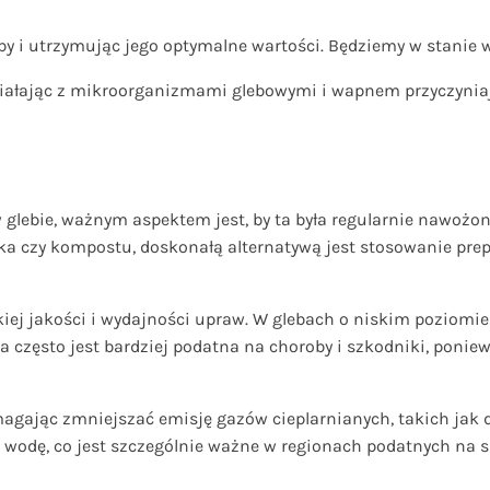
eby i utrzymując jego optymalne wartości. Będziemy w stanie
działając z mikroorganizmami glebowymi i wapnem przyczynia
bie, ważnym aspektem jest, by ta była regularnie nawożona
ika czy kompostu, doskonałą alternatywą jest stosowanie pre
ej jakości i wydajności upraw. W glebach o niskim poziomie
óra często jest bardziej podatna na choroby i szkodniki, poni
gając zmniejszać emisję gazów cieplarnianych, takich jak dw
 wodę, co jest szczególnie ważne w regionach podatnych na s