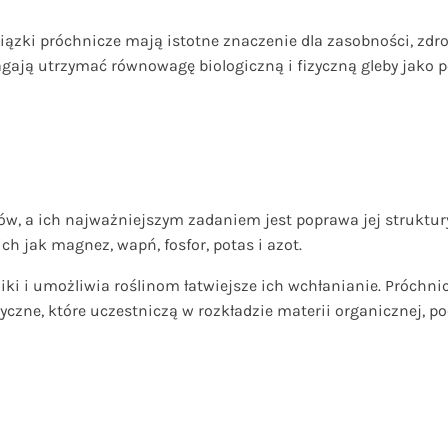
ązki próchnicze mają istotne znaczenie dla zasobności, zdrowo
magają utrzymać równowagę biologiczną i fizyczną gleby jako 
ów, a ich najważniejszym zadaniem jest poprawa jej struktur
h jak magnez, wapń, fosfor, potas i azot.
dniki i umożliwia roślinom łatwiejsze ich wchłanianie. Próc
ityczne, które uczestniczą w rozkładzie materii organicznej, 