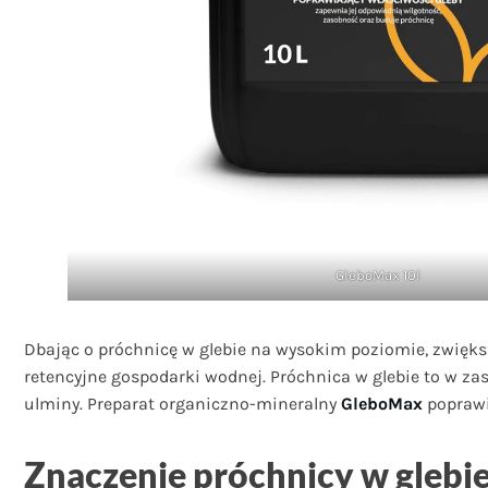
GleboMax 10l
Dbając o próchnicę w glebie na wysokim poziomie, zwięk
retencyjne gospodarki wodnej. Próchnica w glebie to w za
ulminy. Preparat organiczno-mineralny
GleboMax
poprawia
Znaczenie próchnicy w glebi