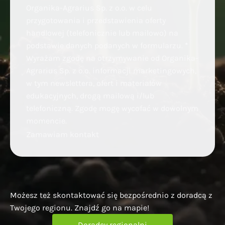
Organika-Agrarius Sp. z o.o. w celu
przygotowania i przedstawienia oferty
handlowej (telefonicznie lub mailowo) na
podstawie danych podanych w formularzu.
*
Wyrażam zgodę na otrzymywanie od Organika-
Agrarius Sp. z o.o. informacji marketingowych,
w tym newslettera, ofert i materiałów
edukacyjnych, drogą mailową i/lub
telefoniczną. Zgodę mogę wycofać w dowolnym
momencie.
Zamawiam kontakt
Możesz też skontaktować się bezpośrednio z doradcą z
Twojego regionu. Znajdź go na mapie!
Doradcy regionalni