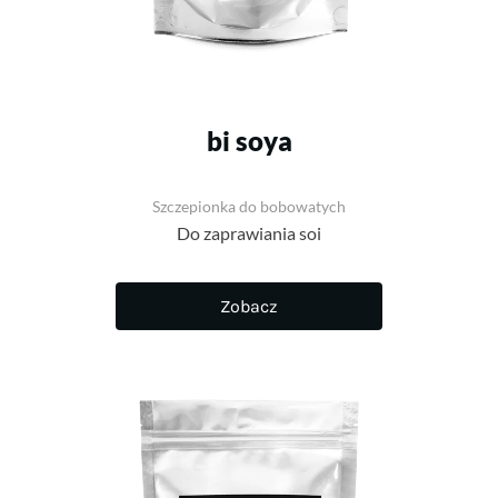
bi soya
Szczepionka do bobowatych
Do zaprawiania soi
Zobacz