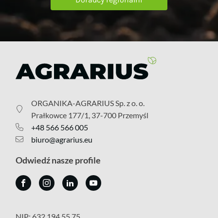
ORGANIKA-AGRARIUS Sp. z o. o.
Prałkowce 177/1, 37-700 Przemyśl
+48 566 566 005
biuro@agrarius.eu
Odwiedź nasze profile
NIP: 632 194 55 75