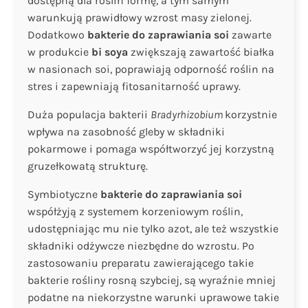
dostępną dla roślin formę, a tym samym
warunkują prawidłowy wzrost masy zielonej.
Dodatkowo
bakterie do zaprawiania soi
zawarte
w produkcie
bi soya
zwiększają zawartość białka
w nasionach soi, poprawiają odporność roślin na
stres i zapewniają fitosanitarność uprawy.
Duża populacja bakterii
Bradyrhizobium
korzystnie
wpływa na zasobność gleby w składniki
pokarmowe i pomaga współtworzyć jej korzystną
gruzełkowatą strukturę.
Symbiotyczne
bakterie do zaprawiania soi
współżyją z systemem korzeniowym roślin,
udostępniając mu nie tylko azot, ale też wszystkie
składniki odżywcze niezbędne do wzrostu. Po
zastosowaniu preparatu zawierającego takie
bakterie rośliny rosną szybciej, są wyraźnie mniej
podatne na niekorzystne warunki uprawowe takie