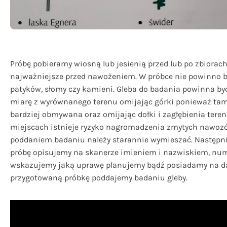
Próbę pobieramy wiosną lub jesienią przed lub po zbiorach
najważniejsze przed nawożeniem. W próbce nie powinno być
patyków, słomy czy kamieni. Gleba do badania powinna by
miarę z wyrównanego terenu omijając górki ponieważ tam 
bardziej obmywana oraz omijając dołki i zagłębienia teren
miejscach istnieje ryzyko nagromadzenia zmytych nawozó
poddaniem badaniu należy starannie wymieszać. Następn
próbę opisujemy na skanerze imieniem i nazwiskiem, num
wskazujemy jaką uprawę planujemy bądź posiadamy na dan
przygotowaną próbkę poddajemy badaniu gleby.