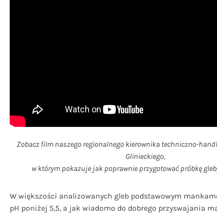
Zobacz film naszego regionalnego kierownika techniczno-hand
Glinieckiego,
w którym pokazuje jak poprawnie przygotować próbkę gleb
W większości analizowanych gleb podstawowym mankame
pH poniżej 5,5, a jak wiadomo do dobrego przyswajania 