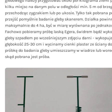
glebowego należy przygotować około pół kilograma ziemi p
kilku miejsc na danym polu w odległości min. 5 m od brzeg
przechodząc zygzakiem lub po ukosie. Tylko tak pobrana 
przejść pomyślnie badanie gleby skanerem. Działka powin
maksymalnie do 4 ha, być w miarę wyrównana po jednakow
Fachowo pobieramy próbę laską Egera, świdrem bądź wyko
gleby szpadlem po wcześniejszym zdjęciu darni - wykopuj
głębokość 25-30 cm i wycinamy cienki plaster ze ściany d
próbkę do badania gleby umieszczamy w wiadrze lub wor
skąd pobrana jest próba.