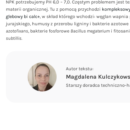
NPK potrzebujemy PH 6,0 – 7,0. Częstym problemem jest t
materii organicznej. Tu z pomocą przychodzi
kompleksowy
glebowy bi calc+
, w skład którego wchodzi: węglan wapnia
jurajskiego, humusy z przerobu ligniny i bakterie azotowe
azotofixans
, bakterie fosforowe
Bacillus megaterium
i fitosan
subtillis.
Autor tekstu:
Magdalena Kulczykow
Starszy doradca techniczno-