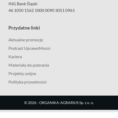
ING Bank Śląski
46 1050 1562 1000 0090 3051 0961
Przydatne linki
Aktualne promocje
Podcast UprawoMocni
Kariera
Materiały do pobrania
Projekty unijne
Polityka prywatności
©
2026
- ORGANIKA-AGRARIUS Sp. z o. o.