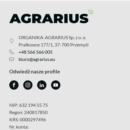
ORGANIKA-AGRARIUS Sp. z o. o.
Prałkowce 177/1, 37-700 Przemyśl
+48 566 566 005
biuro@agrarius.eu
Odwiedź nasze profile
NIP: 632 194 55 75
Regon: 240817850
KRS: 0000297496
Nr. konta: