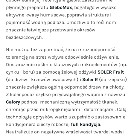
płynnego preparatu
GleboMax
, bogatego w wysoko
aktywne kwasy humusowe, poprawia strukturę i
pojemność wodną podłoża. Umożliwia to roślinom
znacznie łatwiejsze przetrwanie okresów
bezdeszczowych.
Nie można też zapominać, że na mrozoodporność i
tolerancję na stres wpływa odpowiednie odżywienie.
Dostarczenie roślinie kluczowych mikroelementów (np.
cynku i boru) za pomocą żelowej odżywki
SOLER Fruit
(
do drzew i krzewów owocowych
) i
Soler R
(
do rzepaku
)
znacznie zwiększa ogólną odporność drzew na chłody.
Z kolei podaż szybko przyswajalnego wapnia z nawozu
Calory
podnosi mechaniczną wytrzymałość tkanek,
chroniąc przed mikropęknięciami i deformacjami. Całą
technologię oprysków warto uzupełnić o zastosowanie
kondycjonera cieczy roboczej
full kondycja
.
Neutralizuje on negatywne właściwości twardej wody i