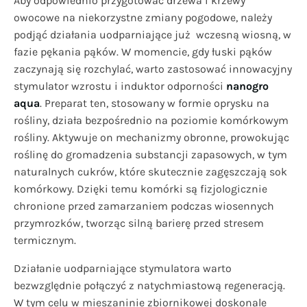
Aby odpowiednio przygotować drzewa i krzewy
owocowe na niekorzystne zmiany pogodowe, należy
podjąć działania uodparniające już wczesną wiosną, w
fazie pękania pąków. W momencie, gdy łuski pąków
zaczynają się rozchylać, warto zastosować innowacyjny
stymulator wzrostu i induktor odporności
nanogro
aqua
. Preparat ten, stosowany w formie oprysku na
rośliny, działa bezpośrednio na poziomie komórkowym
rośliny. Aktywuje on mechanizmy obronne, prowokując
roślinę do gromadzenia substancji zapasowych, w tym
naturalnych cukrów, które skutecznie zagęszczają sok
komórkowy. Dzięki temu komórki są fizjologicznie
chronione przed zamarzaniem podczas wiosennych
przymrozków, tworząc silną barierę przed stresem
termicznym.
Działanie uodparniające stymulatora warto
bezwzględnie połączyć z natychmiastową regeneracją.
W tym celu w mieszaninie zbiornikowej doskonale