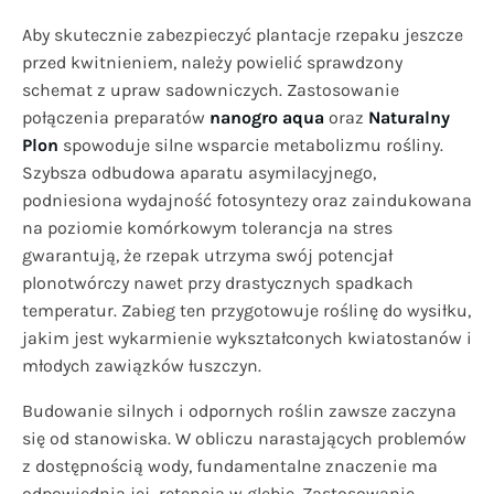
Aby skutecznie zabezpieczyć plantacje rzepaku jeszcze
przed kwitnieniem, należy powielić sprawdzony
schemat z upraw sadowniczych. Zastosowanie
połączenia preparatów
nanogro aqua
oraz
Naturalny
Plon
spowoduje silne wsparcie metabolizmu rośliny.
Szybsza odbudowa aparatu asymilacyjnego,
podniesiona wydajność fotosyntezy oraz zaindukowana
na poziomie komórkowym tolerancja na stres
gwarantują, że rzepak utrzyma swój potencjał
plonotwórczy nawet przy drastycznych spadkach
temperatur. Zabieg ten przygotowuje roślinę do wysiłku,
jakim jest wykarmienie wykształconych kwiatostanów i
młodych zawiązków łuszczyn.
Budowanie silnych i odpornych roślin zawsze zaczyna
się od stanowiska. W obliczu narastających problemów
z dostępnością wody, fundamentalne znaczenie ma
odpowiednia jej retencja w glebie. Zastosowanie