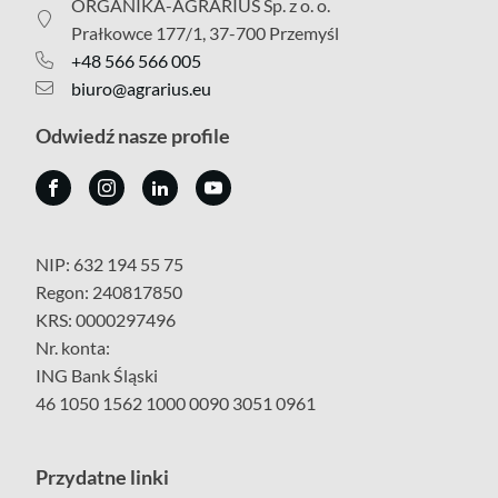
ORGANIKA-AGRARIUS Sp. z o. o.
Prałkowce 177/1, 37-700 Przemyśl
+48 566 566 005
biuro@agrarius.eu
Odwiedź nasze profile
NIP: 632 194 55 75
Regon: 240817850
KRS: 0000297496
Nr. konta:
ING Bank Śląski
46 1050 1562 1000 0090 3051 0961
Przydatne linki