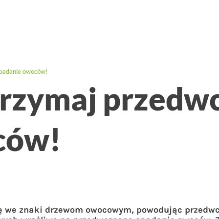
opadanie owoców!
trzymaj przedw
ców!
się we znaki drzewom owocowym, powodując przedwc