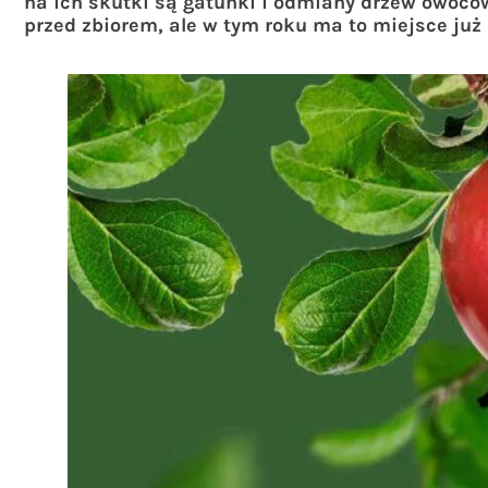
na ich skutki są gatunki i odmiany drzew owoco
przed zbiorem, ale w tym roku ma to miejsce już