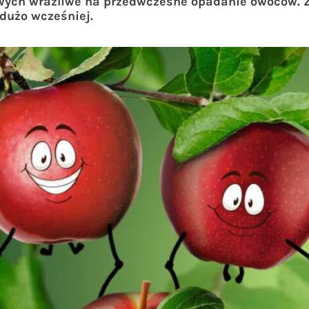
wych wrażliwe na przedwczesne opadanie owoców. Zj
 dużo wcześniej.