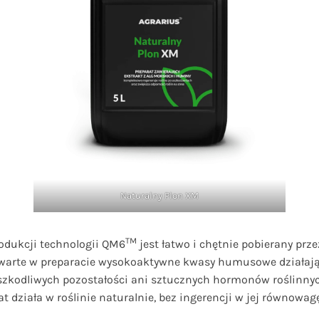
Naturalny Plon XM
TM
odukcji technologii QM6
jest łatwo i chętnie pobierany prze
arte w preparacie wysokoaktywne kwasy humusowe działają an
szkodliwych pozostałości ani sztucznych hormonów roślinnych
 działa w roślinie naturalnie, bez ingerencji w jej równowa