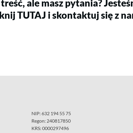
 treść, ale masz pytania? Jesteś
knij TUTAJ i skontaktuj się z n
NIP: 632 194 55 75
Regon: 240817850
KRS: 0000297496