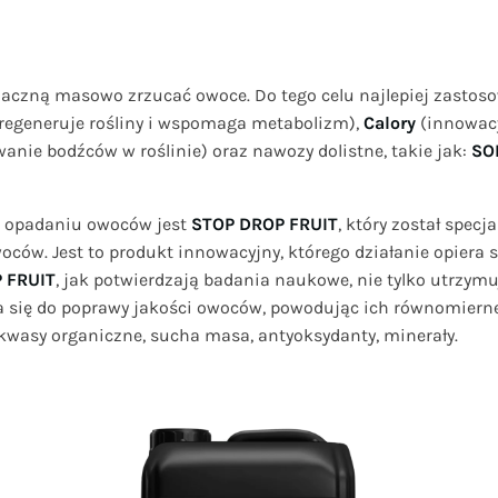
aczną masowo zrzucać owoce. Do tego celu najlepiej zastoso
regeneruje rośliny i wspomaga metabolizm),
Calory
(innowacy
nie bodźców w roślinie) oraz nawozy dolistne, takie jak:
SOL
 opadaniu owoców jest
STOP DROP FRUIT
, który został spec
ów. Jest to produkt innowacyjny, którego działanie opiera
 FRUIT
, jak potwierdzają badania naukowe, nie tylko utrzym
ynia się do poprawy jakości owoców, powodując ich równomier
 kwasy organiczne, sucha masa, antyoksydanty, minerały.