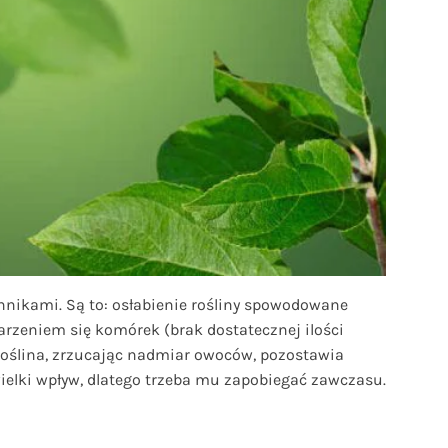
nnikami. Są to: osłabienie rośliny spowodowane
rzeniem się komórek (brak dostatecznej ilości
 Roślina, zrzucając nadmiar owoców, pozostawia
ewielki wpływ, dlatego trzeba mu zapobiegać zawczasu.