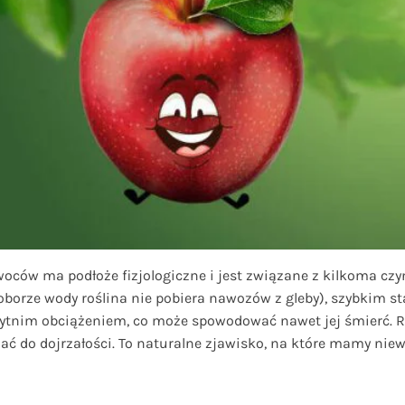
oców ma podłoże fizjologiczne i jest związane z kilkoma czy
orze wody roślina nie pobiera nawozów z gleby), szybkim sta
d zbytnim obciążeniem, co może spowodować nawet jej śmierć.
zymać do dojrzałości. To naturalne zjawisko, na które mamy ni