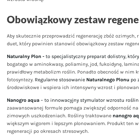
Obowiązkowy zestaw regenera
Aby skutecznie przeprowadzić regenerację zbóż ozimych, 
duet, który powinien stanowić obowiązkowy zestaw regen
Naturalny Plon -
to specjalistyczny preparat dolistny, któ
bogatego w aminokwasy, poliaminy, jod, fukoidynę, lami
prawidłowy metabolizm roślin. Ponadto obecność w nim
fotosyntezy.
Regularne stosowanie
Naturalnego Plonu
po 
środowiskowe i wspiera ich intensywny wzrost i plonowan
Nanogro aqua
– to innowacyjny stymulator wzrostu rośli
zaawansowanej formule pomaga zwiększyć odporność na
zimowych uszkodzeniach. Rośliny traktowane
nanogro a
większym wigorem i lepszym plonowaniem. Produkt ten ws
regeneracji po okresach stresowych.