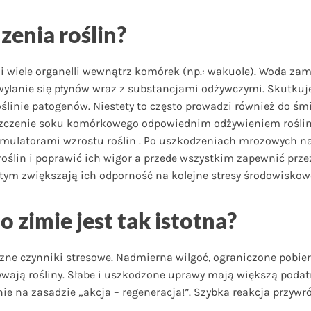
enia roślin?
wiele organelli wewnątrz komórek (np.: wakuole). Woda zamar
wylanie się płynów wraz z substancjami odżywczymi. Skutkuje
oślinie patogenów. Niestety to często prowadzi również do śm
gęszczenie soku komórkowego odpowiednim odżywieniem rośli
ymulatorami wzrostu roślin . Po uszkodzeniach mrozowych n
roślin i poprawić ich wigor a przede wszystkim zapewnić pr
tym zwiększają ich odporność na kolejne stresy środowiskow
 zimie jest tak istotna?
iczne czynniki stresowe. Nadmierna wilgoć, ograniczone pob
żywają rośliny. Słabe i uszkodzone uprawy mają większą podat
e na zasadzie „akcja – regeneracja!”. Szybka reakcja przywr