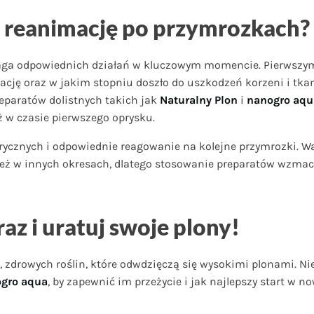
ą reanimację po przymrozkach?
aga odpowiednich działań w kluczowym momencie. Pierwszym k
rację oraz w jakim stopniu doszło do uszkodzeń korzeni i tka
eparatów dolistnych takich jak
Naturalny Plon
i
nanogro aqu
ż w czasie pierwszego oprysku.
ycznych i odpowiednie reagowanie na kolejne przymrozki. W
ież w innych okresach, dlatego stosowanie preparatów wzmacni
az i uratuj swoje plony!
zdrowych roślin, które odwdzięczą się wysokimi plonami. Nie
gro aqua
, by zapewnić im przeżycie i jak najlepszy start w n