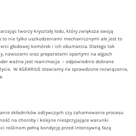
zając tworzy kryształy lodu, który zwiększa swoją
 to nie tylko uszkodzeniami mechanicznymi ale jest to
ierci głodowej komórek i ich obumarcia. Dlatego tak
ny, nawozami oraz preparatami opartymi na algach
ader ważna jest reanimacja – odpowiednio dobrane
zeżycie. W AGRARIUS stawiamy na sprawdzone rozwiązania,
e.
ieranie składników odżywczych czy zahamowanie procesu
ność na choroby i kolejne niesprzyjające warunki
óci roślinom pełną kondycję przed intensywną fazą