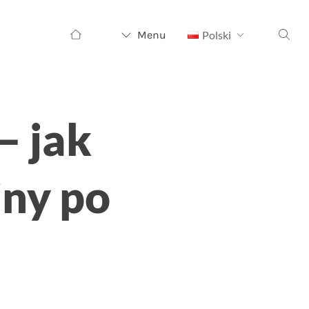
Szukaj:
Menu
Polski
– jak
iny po