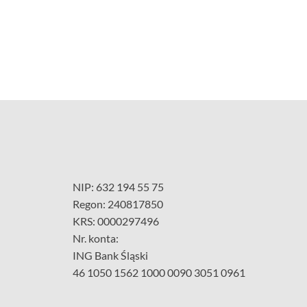
NIP: 632 194 55 75
Regon: 240817850
KRS: 0000297496
Nr. konta:
ING Bank Śląski
46 1050 1562 1000 0090 3051 0961