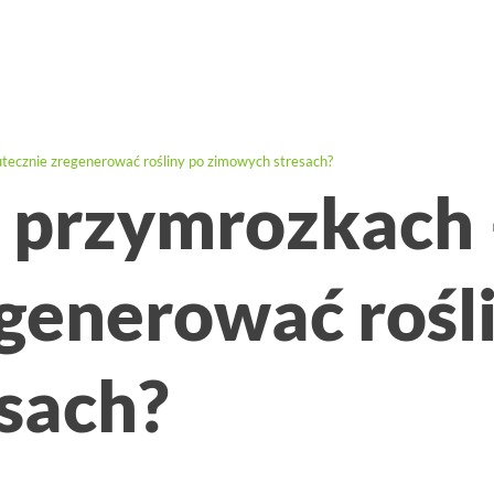
tecznie zregenerować rośliny po zimowych stresach?
 przymrozkach 
generować rośl
sach?