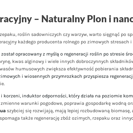
cyjny – Naturalny Plon i nan
rzepaku, roślin sadowniczych czy warzyw, warto sięgnąć po s
eracyjny każdego producenta rolnego po zimowych stresach i
ry został opracowany z myślą o regeneracji roślin po stresie 
narynę, kwas alginowy i wiele innych dobroczynnych składn
 kwasów humusowych zwiększa efektywność pobierania skład
zimowych i wiosennych przymrozkach przyspiesza regenerację
ie.
n i korzeni, induktor odporności, który działa na poziomie 
 zmienne warunki pogodowe, poprawia gospodarkę wodną or
qua
szybciej się rozwijają, mają lepiej rozbudowaną biomasę, 
pomaga także regenerację zbóż ozimych, rzepaku oraz innych