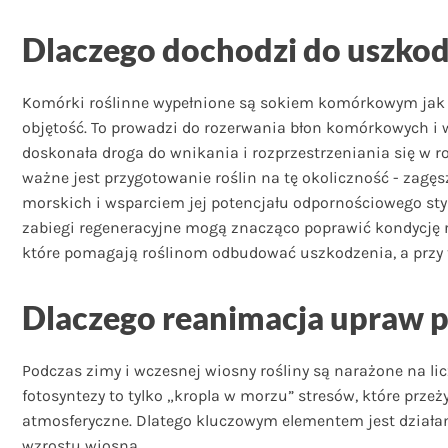
Dlaczego dochodzi do uszkodz
Komórki roślinne wypełnione są sokiem komórkowym jak i 
objętość. To prowadzi do rozerwania błon komórkowych i 
doskonała droga do wnikania i rozprzestrzeniania się w r
ważne jest przygotowanie roślin na tę okoliczność - za
morskich i wsparciem jej potencjału odpornościowego st
zabiegi regeneracyjne mogą znacząco poprawić kondycję 
które pomagają roślinom odbudować uszkodzenia, a przy 
Dlaczego reanimacja upraw po
Podczas zimy i wczesnej wiosny rośliny są narażone na l
fotosyntezy to tylko „kropla w morzu” stresów, które prze
atmosferyczne. Dlatego kluczowym elementem jest działani
wzrostu wiosną.