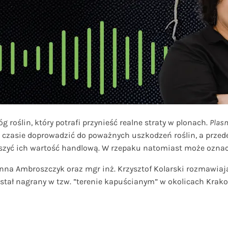
 roślin, który potrafi przynieść realne straty w plonach.
Plas
m czasie doprowadzić do poważnych uszkodzeń roślin, a przed
szyć ich wartość handlową. W rzepaku natomiast może oznacza
Anna Ambroszczyk oraz mgr inż. Krzysztof Kolarski rozmawiają o
został nagrany w tzw. ”terenie kapuścianym” w okolicach Krak