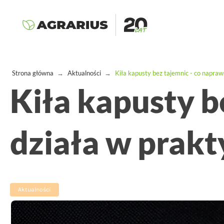
Strona główna
→
Aktualności
→
Kiła kapusty bez tajemnic - co napra
Kiła kapusty b
działa w prak
Aktualności