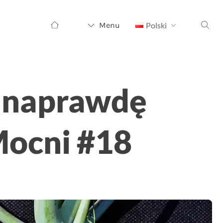
Szukaj:
Menu
Polski
o naprawdę
Mocni #18