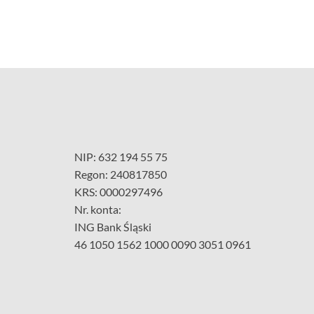
NIP: 632 194 55 75
Regon: 240817850
KRS: 0000297496
Nr. konta:
ING Bank Śląski
46 1050 1562 1000 0090 3051 0961