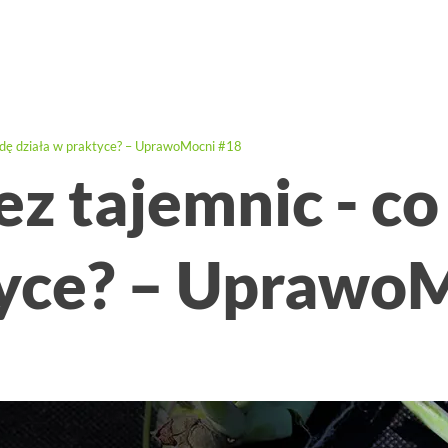
wdę działa w praktyce? – UprawoMocni #18
ez tajemnic - c
tyce? – Uprawo