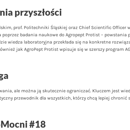
ia przyszłości
m, prof. Politechniki Śląskiej oraz Chief Scientific Officer 
oprzez badania naukowe do Agropept Protist – powstania prod
dzie wiedza laboratoryjna przekłada się na konkretne rozwiąz
wnież jak AgroPept Protist wpisuje się w szerszy program AG
ga
ania, ale można ją skutecznie ograniczać. Kluczem jest wied
tyczny przewodnik dla wszystkich, którzy chcą lepiej chroni
oMocni #18