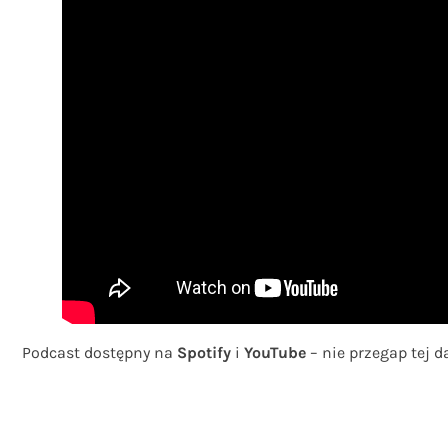
Podcast dostępny na
Spotify
i
YouTube
– nie przegap tej d