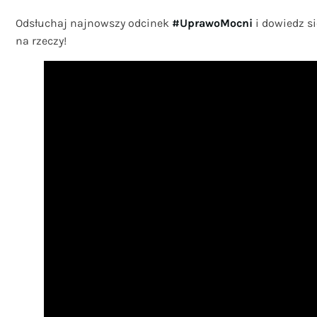
Odsłuchaj najnowszy odcinek
#UprawoMocni
i dowiedz si
na rzeczy!