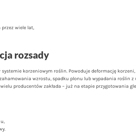
rzez wiele lat,
ja rozsady
 w systemie korzeniowym roślin. Powoduje deformację korzeni
do zahamowania wzrostu, spadku plonu lub wypadania roślin 
iż wielu producentów zakłada – już na etapie przygotowania gl
u,
wy.