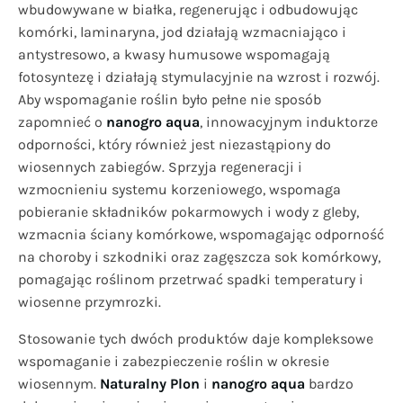
wbudowywane w białka, regenerując i odbudowując
komórki, laminaryna, jod działają wzmacniająco i
antystresowo, a kwasy humusowe wspomagają
fotosyntezę i działają stymulacyjnie na wzrost i rozwój.
Aby wspomaganie roślin było pełne nie sposób
zapomnieć o
nanogro aqua
, innowacyjnym induktorze
odporności, który również jest niezastąpiony do
wiosennych zabiegów. Sprzyja regeneracji i
wzmocnieniu systemu korzeniowego, wspomaga
pobieranie składników pokarmowych i wody z gleby,
wzmacnia ściany komórkowe, wspomagając odporność
na choroby i szkodniki oraz zagęszcza sok komórkowy,
pomagając roślinom przetrwać spadki temperatury i
wiosenne przymrozki.
Stosowanie tych dwóch produktów daje kompleksowe
wspomaganie i zabezpieczenie roślin w okresie
wiosennym.
Naturalny Plon
i
nanogro aqua
bardzo