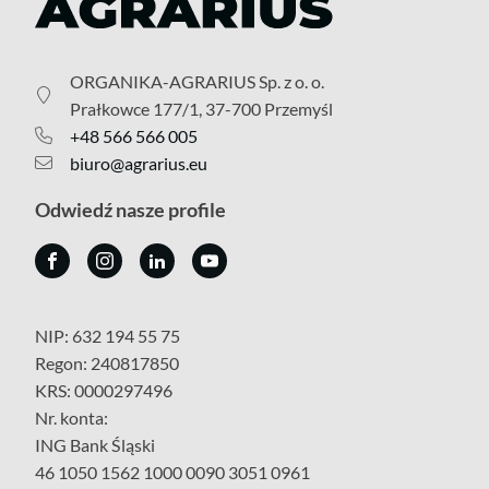
ORGANIKA-AGRARIUS Sp. z o. o.
Prałkowce 177/1, 37-700 Przemyśl
+48 566 566 005
biuro@agrarius.eu
Odwiedź nasze profile
NIP: 632 194 55 75
Regon: 240817850
KRS: 0000297496
Nr. konta:
ING Bank Śląski
46 1050 1562 1000 0090 3051 0961