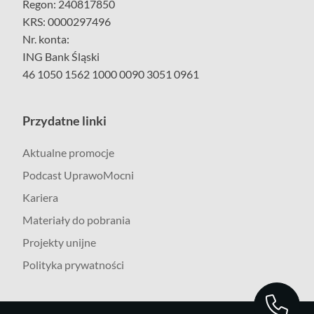
Regon: 240817850
KRS: 0000297496
Nr. konta:
ING Bank Śląski
46 1050 1562 1000 0090 3051 0961
Przydatne linki
Aktualne promocje
Podcast UprawoMocni
Kariera
Materiały do pobrania
Projekty unijne
Polityka prywatności
566 566 005