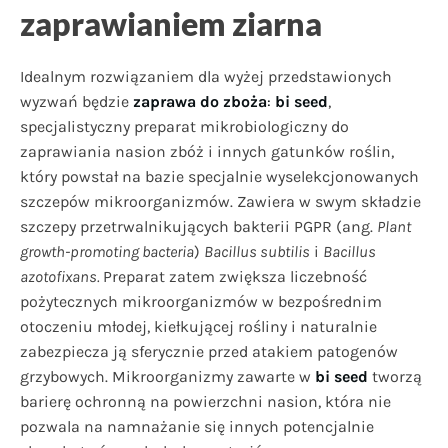
zaprawianiem ziarna
Idealnym rozwiązaniem dla wyżej przedstawionych
wyzwań będzie
zaprawa do zboża
:
bi seed
,
specjalistyczny preparat mikrobiologiczny do
zaprawiania nasion zbóż i innych gatunków roślin,
który powstał na bazie specjalnie wyselekcjonowanych
szczepów mikroorganizmów. Zawiera w swym składzie
szczepy przetrwalnikujących bakterii PGPR (ang.
Plant
growth-promoting bacteria
)
Bacillus subtilis
i
Bacillus
azotofixans.
Preparat zatem zwiększa liczebność
pożytecznych mikroorganizmów w bezpośrednim
otoczeniu młodej, kiełkującej rośliny i naturalnie
zabezpiecza ją sferycznie przed atakiem patogenów
grzybowych. Mikroorganizmy zawarte w
bi seed
tworzą
barierę ochronną na powierzchni nasion, która nie
pozwala na namnażanie się innych potencjalnie