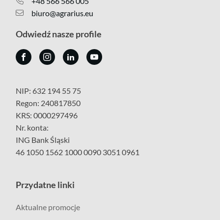
+48 566 566 005
biuro@agrarius.eu
Odwiedź nasze profile
NIP: 632 194 55 75
Regon: 240817850
KRS: 0000297496
Nr. konta:
ING Bank Śląski
46 1050 1562 1000 0090 3051 0961
Przydatne linki
Aktualne promocje