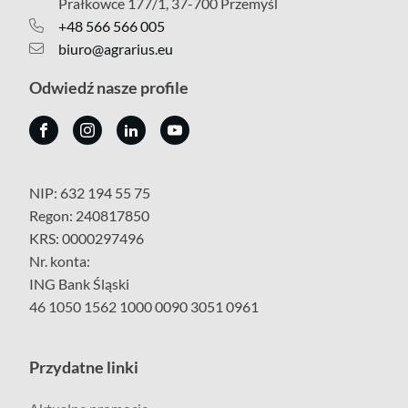
Prałkowce 177/1, 37-700 Przemyśl
+48 566 566 005
biuro@agrarius.eu
Odwiedź nasze profile
NIP: 632 194 55 75
Regon: 240817850
KRS: 0000297496
Nr. konta:
ING Bank Śląski
46 1050 1562 1000 0090 3051 0961
Przydatne linki