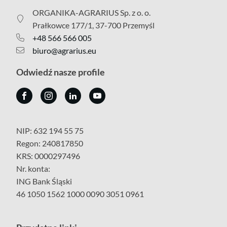
ORGANIKA-AGRARIUS Sp. z o. o.
Prałkowce 177/1, 37-700 Przemyśl
+48 566 566 005
biuro@agrarius.eu
Odwiedź nasze profile
NIP: 632 194 55 75
Regon: 240817850
KRS: 0000297496
Nr. konta:
ING Bank Śląski
46 1050 1562 1000 0090 3051 0961