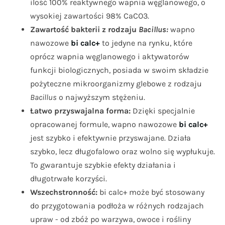
ilość 100% reaktywnego wapnia węglanowego, o
wysokiej zawartości 98% CaCO3.
Zawartość bakterii z rodzaju
Bacillus:
wapno
nawozowe
bi calc+
to jedyne na rynku, które
oprócz wapnia węglanowego i aktywatorów
funkcji biologicznych, posiada w swoim składzie
pożyteczne mikroorganizmy glebowe z rodzaju
Bacillus
o najwyższym stężeniu.
Łatwo przyswajalna forma:
Dzięki specjalnie
opracowanej formule, wapno nawozowe
bi calc+
jest szybko i efektywnie przyswajane. Działa
szybko, lecz długofalowo oraz wolno się wypłukuje.
To gwarantuje szybkie efekty działania i
długotrwałe korzyści.
Wszechstronność:
bi calc+ może być stosowany
do przygotowania podłoża w różnych rodzajach
upraw - od zbóż po warzywa, owoce i rośliny