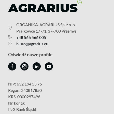
ORGANIKA-AGRARIUS Sp. z o. o.
Prałkowce 177/1, 37-700 Przemyśl
+48 566 566 005
biuro@agrarius.eu
Odwiedź nasze profile
NIP: 632 194 55 75
Regon: 240817850
KRS: 0000297496
Nr. konta:
ING Bank Śląski