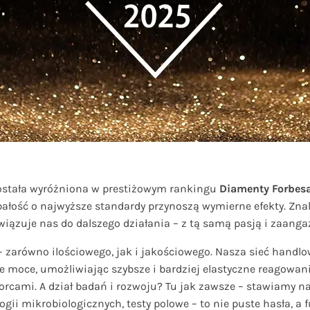
została wyróżniona w prestiżowym rankingu
Diamenty Forbes
ałość o najwyższe standardy przynoszą wymierne efekty. Znal
bowiązuje nas do dalszego działania – z tą samą pasją i zaan
 zarówno ilościowego, jak i jakościowego. Nasza sieć handlow
 moce, umożliwiając szybsze i bardziej elastyczne reagowanie
orcami. A dział badań i rozwoju? Tu jak zawsze – stawiamy n
gii mikrobiologicznych, testy polowe – to nie puste hasła, a