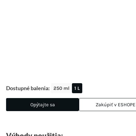
Dostupné balenia:
250 ml
1 L
Opýtajte sa
Zakúpiť v ESHOPE
Výhody použitia: