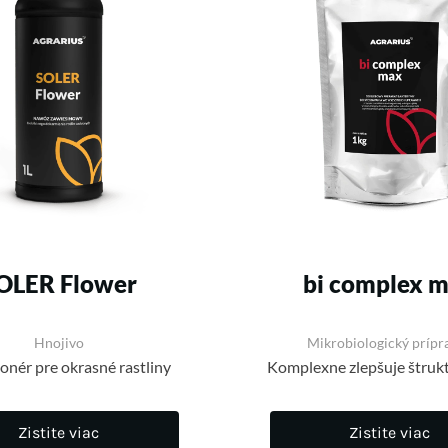
OLER Flower
bi complex 
Hnojivo
Mikrobiologický prípr
onér pre okrasné rastliny
Komplexne zlepšuje štruk
Zistite viac
Zistite viac