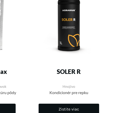
max
SOLER R
avok
Hnojivo
túru pôdy
Kondicionér pre repku
Zistite viac