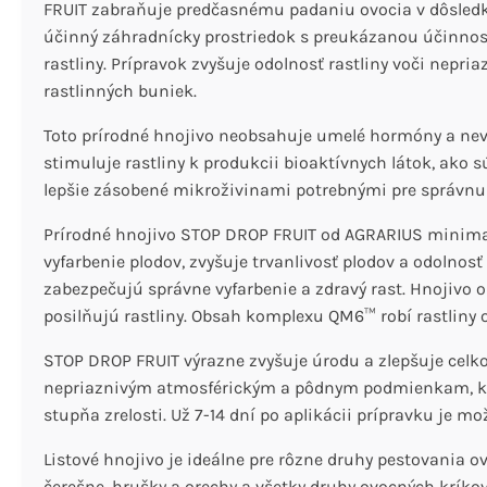
FRUIT zabraňuje predčasnému padaniu ovocia v dôsledk
účinný záhradnícky prostriedok s preukázanou účinnosťou
rastliny. Prípravok zvyšuje odolnosť rastliny voči ne
rastlinných buniek.
Toto prírodné hnojivo neobsahuje umelé hormóny a nevy
stimuluje rastliny k produkcii bioaktívnych látok, ako sú
lepšie zásobené mikroživinami potrebnými pre správnu 
Prírodné hnojivo STOP DROP FRUIT od AGRARIUS minimali
vyfarbenie plodov, zvyšuje trvanlivosť plodov a odolno
zabezpečujú správne vyfarbenie a zdravý rast. Hnojivo o
posilňujú rastliny. Obsah komplexu QM6™ robí rastliny o
STOP DROP FRUIT výrazne zvyšuje úrodu a zlepšuje celko
nepriaznivým atmosférickým a pôdnym podmienkam, kto
stupňa zrelosti. Už 7-14 dní po aplikácii prípravku je m
Listové hnojivo je ideálne pre rôzne druhy pestovania o
čerešne, hrušky a orechy a všetky druhy ovocných kríkov