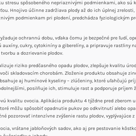
u stresu spôsobeného nepriaznivými podmienkami, ako sú krup
. Hnojivo účinne zadržiava plody až do ich úplnej zrelosti, 
priaznivým podmienkam pri plodení, predchádza fyziologickým
žaduje ochrannú dobu, vďaka čomu je bezpečné pre ľudí, ope
 auxíny, cukry, cytokiníny a giberelíny, a pripravuje rastliny n
tvorbu a dozrievanie plodov.
zuje riziko predčasného opadu plodov, zlepšuje kvalitu úrody
sť voči skladovacím chorobám. Zloženie produktu obsahuje zino
bsahuje aj humínové kyseliny – zlúčeniny, ktoré uľahčujú prí
dolnejšími, posilňuje ich, stimuluje rast a podporuje príjem ž
vú kvalitu ovocia. Aplikácia produktu 4 týždne pred zberom 
ré môžu spôsobiť opadnutie pukov po odkvitnutí alebo opad
ožné pozorovať intenzívne zvýšenie rastu plodov, vyplývajúce z
vocia, vrátane jabloňových sadov, ako aj pre pestovanie kôstko
: čučoriedky a jahody.