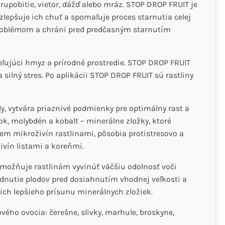
obitie, vietor, dážď alebo mráz. STOP DROP FRUIT je
zlepšuje ich chuť a spomaľuje proces starnutia celej
 problémom a chráni pred predčasným starnutím
ľujúci hmyz a prírodné prostredie. STOP DROP FRUIT
a silný stres. Po aplikácii STOP DROP FRUIT sú rastliny
, vytvára priaznivé podmienky pre optimálny rast a
k, molybdén a kobalt – minerálne zložky, ktoré
jem mikroživín rastlinami, pôsobia protistresovo a
ivín listami a koreňmi.
umožňuje rastlinám vyvinúť väčšiu odolnosť voči
nutie plodov pred dosiahnutím vhodnej veľkosti a
 ich lepšieho prísunu minerálnych zložiek.
vého ovocia: čerešne, slivky, marhule, broskyne,