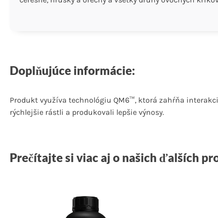
Doplňujúce informácie:
Produkt využíva technológiu QM6™, ktorá zahŕňa interakciu
rýchlejšie rástli a produkovali lepšie výnosy.
Prečítajte si viac aj o našich ďalších p