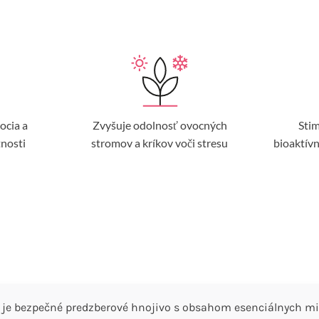
ocia a
Zvyšuje odolnosť ovocných
Sti
tnosti
stromov a kríkov voči stresu
bioaktívn
je bezpečné predzberové hnojivo s obsahom esenciálnych mik