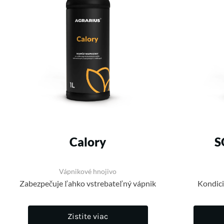
Calory
S
Vápnikové hnojivo
Zabezpečuje ľahko vstrebateľný vápnik
Kondici
Zistite viac