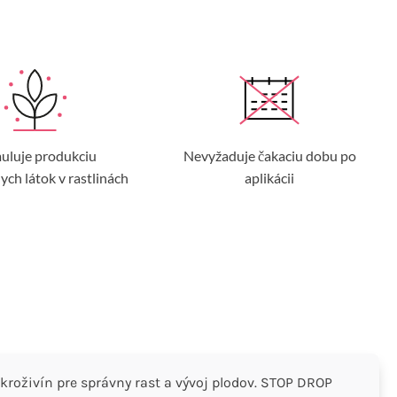
muluje produkciu
Nevyžaduje čakaciu dobu po
ych látok v rastlinách
aplikácii
roživín pre správny rast a vývoj plodov. STOP DROP