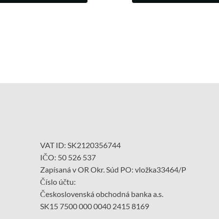
VAT ID: SK2120356744
IČO: 50 526 537
Zapísaná v OR Okr. Súd PO: vložka33464/P
Číslo účtu:
Československá obchodná banka a.s.
SK15 7500 000 0040 2415 8169