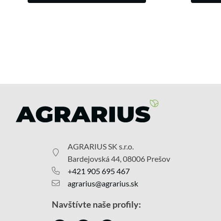
AGRARIUS SK s.r.o.
Bardejovská 44, 08006 Prešov
+421 905 695 467
agrarius@agrarius.sk
Navštívte naše profily: